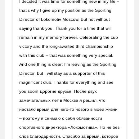
I decided it was time for something new in my life –
that's why I give up my position as the Sporting
Director of Lokomotiv Moscow. But not without
saying thank you. Thank you for a time that will
remain in my memory forever. Celebrating the cup
victory and the long-awaited third championship
with this club – that was something very special.
And one thing is clear: I‘m leaving as the Sporting
Director, but I will stay as a supporter of this
magnificent club. Thanks for everything and see
you soon! Дорогие друзья! После двух
замечательных лет в Москве я решил, что
настало время для чего-то нового в моей жизни
– поэтому я снимаю с себя обязанности
спортивного директора «Локомотива». Но не без
слов благодарности. Спасибо за время, которое