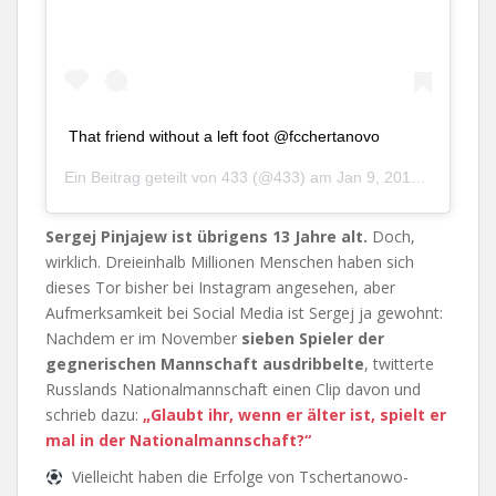
That friend without a left foot @fcchertanovo
Ein Beitrag geteilt von
433
(@433) am
Jan 9, 2019 um 9:50 PST
Sergej Pinjajew ist übrigens 13 Jahre alt.
Doch,
wirklich. Dreieinhalb Millionen Menschen haben sich
dieses Tor bisher bei Instagram angesehen, aber
Aufmerksamkeit bei Social Media ist Sergej ja gewohnt:
Nachdem er im November
sieben Spieler der
gegnerischen Mannschaft ausdribbelte
, twitterte
Russlands Nationalmannschaft einen Clip davon und
schrieb dazu:
„Glaubt ihr, wenn er älter ist, spielt er
mal in der Nationalmannschaft?“
Vielleicht haben die Erfolge von Tschertanowo-