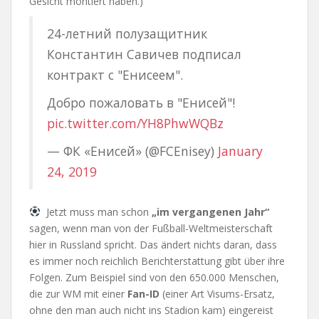
Gesicht montiert haben.)
24-летний полузащитник
Константин Савичев подписал
контракт с "Енисеем".
Добро пожаловать в "Енисей"!
pic.twitter.com/YH8PhwWQBz
— ФК «Енисей» (@FCEnisey)
January
24, 2019
Jetzt muss man schon
„im vergangenen Jahr“
sagen, wenn man von der Fußball-Weltmeisterschaft
hier in Russland spricht. Das ändert nichts daran, dass
es immer noch reichlich Berichterstattung gibt über ihre
Folgen. Zum Beispiel sind von den 650.000 Menschen,
die zur WM mit einer
Fan-ID
(einer Art Visums-Ersatz,
ohne den man auch nicht ins Stadion kam) eingereist