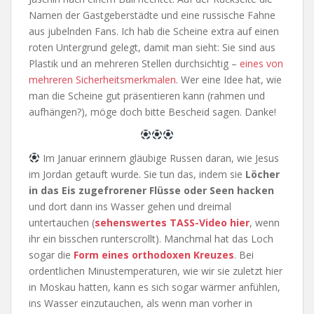
Namen der Gastgeberstädte und eine russische Fahne
aus jubelnden Fans. Ich hab die Scheine extra auf einen
roten Untergrund gelegt, damit man sieht: Sie sind aus
Plastik und an mehreren Stellen durchsichtig –
eines von
mehreren Sicherheitsmerkmalen
. Wer eine Idee hat, wie
man die Scheine gut präsentieren kann (rahmen und
aufhängen?), möge doch bitte Bescheid sagen. Danke!
Im Januar erinnern gläubige Russen daran, wie Jesus
im Jordan getauft wurde. Sie tun das, indem sie
Löcher
in das Eis zugefrorener Flüsse oder Seen hacken
und dort dann ins Wasser gehen und dreimal
untertauchen (
sehenswertes TASS-Video hier
, wenn
ihr ein bisschen runterscrollt). Manchmal hat das Loch
sogar die
Form eines orthodoxen Kreuzes
. Bei
ordentlichen Minustemperaturen, wie wir sie zuletzt hier
in Moskau hatten, kann es sich sogar wärmer anfühlen,
ins Wasser einzutauchen, als wenn man vorher in