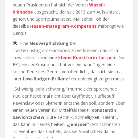
neuen Präsidenten hat sich der Verein
Wassili
Kiknadse
ausgesucht, der seit 2013 zum Aufsichtsrat
gehört und Sportjournalist ist. Mal sehen, ob der
dieselbe
Hasen-Instagram-Kompetenz
mitbringt wie
Gerkus.
Eine
Neuverpflichtung
bei
Twitter/Instagram/Facebook zu verkünden, das ist ja
inzwischen schon eine
kleine Kunstform für sich
. Der
FK Jenissei Krasnojarsk hat vor ein paar Tagen eine
solche Perle des Genres veröffentlicht, dass ich sie in all
ihrer
Low-Budget-Brillanz
hier unbedingt zeigen muss.
„Schwierig, sehr schwierig,“ murmelt der sprechende
Hut, der heute mal nicht über Gryffindor, Hufflepuff,
Ravenclaw oder Slytherin entscheiden soll, sondern über
einen neuen Verein für Mittelfeldspieler
Konstantin
Sawichtschew
. Gute Technik, Schnelligkeit, Talent…
das kann nur eines heißen:
„Jenissei!
“ (Am schönsten
ist eventuell das Lächeln, das sie Sawitschew da ins