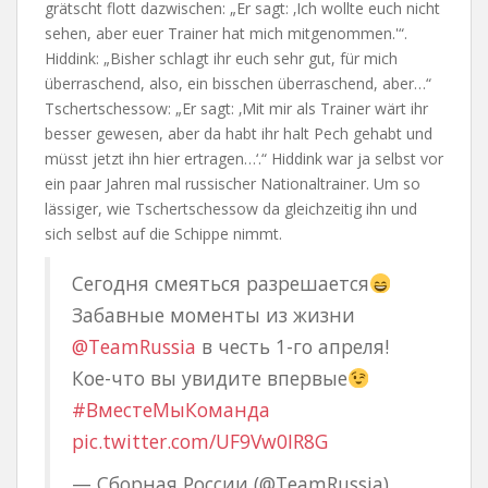
grätscht flott dazwischen: „Er sagt: ‚Ich wollte euch nicht
sehen, aber euer Trainer hat mich mitgenommen.'“.
Hiddink: „Bisher schlagt ihr euch sehr gut, für mich
überraschend, also, ein bisschen überraschend, aber…“
Tschertschessow: „Er sagt: ‚Mit mir als Trainer wärt ihr
besser gewesen, aber da habt ihr halt Pech gehabt und
müsst jetzt ihn hier ertragen…‘.“ Hiddink war ja selbst vor
ein paar Jahren mal russischer Nationaltrainer. Um so
lässiger, wie Tschertschessow da gleichzeitig ihn und
sich selbst auf die Schippe nimmt.
Сегодня смеяться разрешается
Забавные моменты из жизни
@TeamRussia
в честь 1-го апреля!
Кое-что вы увидите впервые
#ВместеМыКоманда
pic.twitter.com/UF9Vw0IR8G
— Сборная России (@TeamRussia)