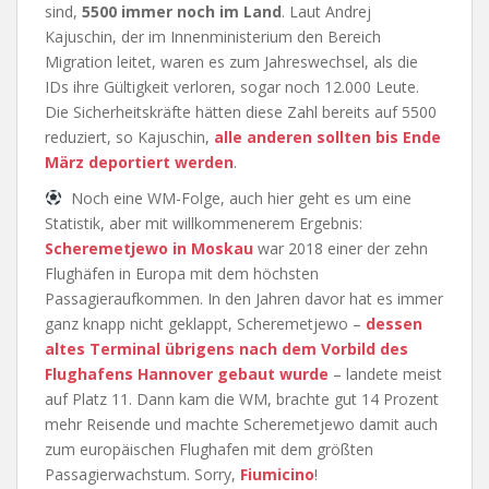
sind,
5500 immer noch im Land
. Laut Andrej
Kajuschin, der im Innenministerium den Bereich
Migration leitet, waren es zum Jahreswechsel, als die
IDs ihre Gültigkeit verloren, sogar noch 12.000 Leute.
Die Sicherheitskräfte hätten diese Zahl bereits auf 5500
reduziert, so Kajuschin,
alle anderen sollten bis Ende
März deportiert werden
.
Noch eine WM-Folge, auch hier geht es um eine
Statistik, aber mit willkommenerem Ergebnis:
Scheremetjewo in Moskau
war 2018 einer der zehn
Flughäfen in Europa mit dem höchsten
Passagieraufkommen. In den Jahren davor hat es immer
ganz knapp nicht geklappt, Scheremetjewo –
dessen
altes Terminal übrigens nach dem Vorbild des
Flughafens Hannover gebaut wurde
– landete meist
auf Platz 11. Dann kam die WM, brachte gut 14 Prozent
mehr Reisende und machte Scheremetjewo damit auch
zum europäischen Flughafen mit dem größten
Passagierwachstum. Sorry,
Fiumicino
!