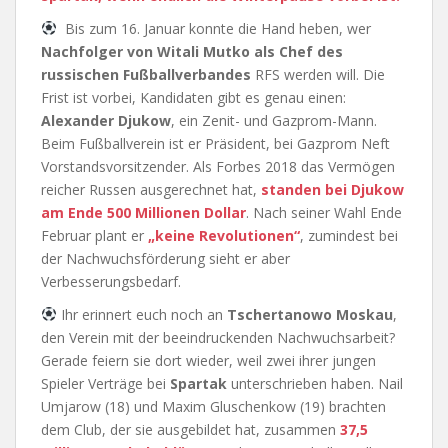
Bis zum 16. Januar konnte die Hand heben, wer
Nachfolger von Witali Mutko als Chef des
russischen Fußballverbandes
RFS werden will. Die
Frist ist vorbei, Kandidaten gibt es genau einen:
Alexander Djukow
, ein Zenit- und Gazprom-Mann.
Beim Fußballverein ist er Präsident, bei Gazprom Neft
Vorstandsvorsitzender. Als Forbes 2018 das Vermögen
reicher Russen ausgerechnet hat,
standen bei Djukow
am Ende 500 Millionen Dollar
. Nach seiner Wahl Ende
Februar plant er
„keine Revolutionen“
, zumindest bei
der Nachwuchsförderung sieht er aber
Verbesserungsbedarf.
Ihr erinnert euch noch an
Tschertanowo Moskau
,
den Verein mit der beeindruckenden Nachwuchsarbeit?
Gerade feiern sie dort wieder, weil zwei ihrer jungen
Spieler Verträge bei
Spartak
unterschrieben haben. Nail
Umjarow (18) und Maxim Gluschenkow (19) brachten
dem Club, der sie ausgebildet hat, zusammen
37,5