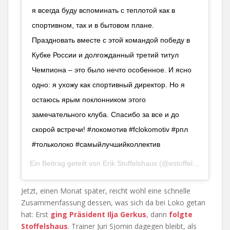
я всегда буду вспоминать с теплотой как в
спортивном, так и в бытовом плане.
Праздновать вместе с этой командой победу в
Кубке России и долгожданный третий титул
Чемпиона – это было нечто особенное. И ясно
одно: я ухожу как спортивный директор. Но я
остаюсь ярым поклонником этого
замечательного клуба. Спасибо за все и до
скорой встречи! #локомотив #fclokomotiv #рпл
#тольколоко #самыйлучшийколлектив
Ein Beitrag geteilt von
Erik Stoffelshaus
(@estoffelshaus) am
Jetzt, einen Monat später, reicht wohl eine schnelle
Zusammenfassung dessen, was sich da bei Loko getan
hat: Erst
ging Präsident Ilja Gerkus
, dann
folgte
Stoffelshaus
. Trainer Juri Sjomin dagegen bleibt, als