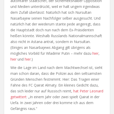
autoritärer Staatschef, der sicherheitshalber Opposition
und Medien unterdrückt, weil er halt ungern irgendwas
dem Zufall überlässt: Natürlich hat sich Nursultan
Nasarbajew seinen Nachfolger selber ausgesucht. Und
natürlich hat der wiederum stante pede angeregt, dass
die Hauptstadt doch nun nach dem Ex-Präsidenten
heißen könnte. Weshalb Russlands Nationalmannschaft
also nicht in Astana antrat, sondern in Nursultan.
(Einiges an Nasarbajews Abgang gilt übrigens als
mögliches Vorbild für Wladimir Putin – mehr dazu
hier
,
hier
und
hier
.)
Wie die Lage im Land nach dem Machtwechsel ist, sieht
man schon daran, dass die Polizei aus den seltsamsten
Gründen Menschen festnimmt. Hier: Das Tragen einer
Fahne des FC Qairat Almaty. Ein kleines Gedicht dazu,
das sich leider nur auf Russisch reimt,
hat Peter Leonard
getwittert
: „In einem Jahr oder zwei spielt Qairat in der
Uefa. In zwei Jahren oder drei komme ich aus dem
Gefängnis raus.“