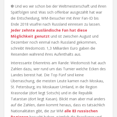
⚽ Und wo wir schon bei der Weltmeisterschaft und ihren
Spätfolgen sind: Was sich offenbar ausgezählt hat war
die Entscheidung, WM-Besucher mit ihrer Fan-ID bis
Ende 2018 visafrei nach Russland einreisen zu lassen.
Jeder zehnte ausländische Fan hat diese
Möglichkeit genutzt
und ist zwischen August und
Dezember noch einmal nach Russland gekommen,
schreibt Wedomosti. 1,3 Milliarden Euro gaben die
Reisenden während ihres Aufenthalts aus.
Interessante Erkenntnis am Rande: Wedomosti hat auch
Zahlen dazu, wer rund um das Turnier welche Ecken des
Landes bereist hat. Die Top Fünf sind keine
Überraschung, die meisten Leute kamen nach Moskau,
St. Petersburg, ins Moskauer Umland, in die Region
Krasnodar (dort liegt Sotschi) und in die Republik
Tatarstan (dort liegt Kasan). Blickt man aber mal anders
auf die Zahlen, dann kommt heraus, dass es tatsächlich
Nationalitäten gibt, die zur WM
alle 83 russischen
Regionen
besucht haben, nämlich die Brasilianer und