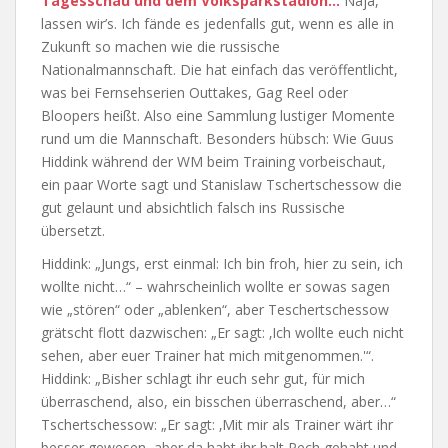
Tagesschau und dem Volksparkstadion…
Naja,
lassen wir’s. Ich fände es jedenfalls gut, wenn es alle in
Zukunft so machen wie die russische
Nationalmannschaft. Die hat einfach das veröffentlicht,
was bei Fernsehserien Outtakes, Gag Reel oder
Bloopers heißt. Also eine Sammlung lustiger Momente
rund um die Mannschaft. Besonders hübsch: Wie Guus
Hiddink während der WM beim Training vorbeischaut,
ein paar Worte sagt und Stanislaw Tschertschessow die
gut gelaunt und absichtlich falsch ins Russische
übersetzt.
Hiddink: „Jungs, erst einmal: Ich bin froh, hier zu sein, ich
wollte nicht…“ – wahrscheinlich wollte er sowas sagen
wie „stören“ oder „ablenken“, aber Teschertschessow
grätscht flott dazwischen: „Er sagt: ‚Ich wollte euch nicht
sehen, aber euer Trainer hat mich mitgenommen.'“.
Hiddink: „Bisher schlagt ihr euch sehr gut, für mich
überraschend, also, ein bisschen überraschend, aber…“
Tschertschessow: „Er sagt: ‚Mit mir als Trainer wärt ihr
besser gewesen, aber da habt ihr halt Pech gehabt und