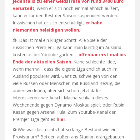
jedenfalls zu einer Geldstrafe von rund 3400 Euro
verurteilt
, wenn er sich noch einmal ähnlich äußert,
kann er für den Rest der Saison suspendiert werden.
Inzwischen hat er sich entschuldigt,
er habe
niemanden beleidigen wollen
.
⚽ Das ist mal ein kluger Schritt: Alle Spiele der
russischen Premjer-Liga kann man künftig im Ausland
kostenlos bei Youtube gucken –
offenbar erst mal bis
Ende der aktuellen Saison
. Keine schlechte Idee,
wenn man will, dass die eigene Liga endlich auch im
Ausland populärer wird. Ganz zu schweigen von den
viele Russen oder Menschen mit Russland-Bezug, die
anderswo leben, aber sich schon jetzt dafür
interessieren, wie Anschi Machatschkala dieses
Wochenende gegen Dynamo Moskau spielt oder Rubin
Kasan gegen Arsenal Tula. Zum Youtube-Kanal der
Premjer-Liga geht es
hier
.
⚽ Wie war das, nichts hat so lange Bestand wie ein
Provisorium? Bei den außen ans Stadion drangebauten