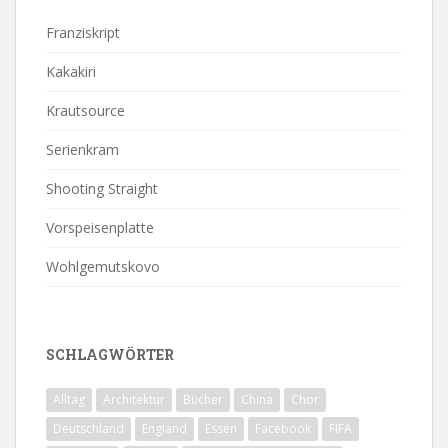
Franziskript
Kakakiri
Krautsource
Serienkram
Shooting Straight
Vorspeisenplatte
Wohlgemutskovo
SCHLAGWÖRTER
Alltag
Architektur
Bücher
China
Chor
Deutschland
England
Essen
Facebook
FIFA