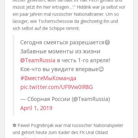
müsst jetzt ihn hier ertragen…‘.“ Hiddink war ja selbst vor
ein paar Jahren mal russischer Nationaltrainer. Um so
lässiger, wie Tschertschessow da gleichzeitig ihn und
sich selbst auf die Schippe nimmt.
Сегодня смеяться разрешается😄
Забавные моменты из жизни
@TeamRussia
в честь 1-го апреля!
Кое-что вы увидите впервые😉
#ВместеМыКоманда
pic.twitter.com/UF9Vw0IR8G
— Сборная России (@TeamRussia)
April 1, 2019
⚽ Pawel Pogrebnjak war mal russischer Nationalspieler
und gehört heute zum Kader des FK Ural Oblast