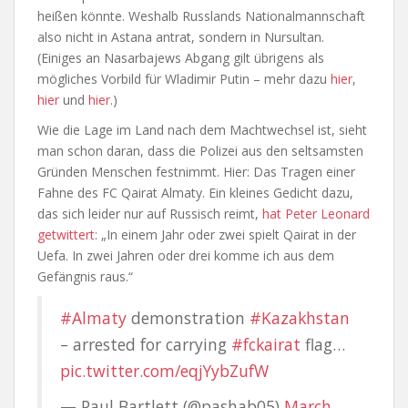
heißen könnte. Weshalb Russlands Nationalmannschaft
also nicht in Astana antrat, sondern in Nursultan.
(Einiges an Nasarbajews Abgang gilt übrigens als
mögliches Vorbild für Wladimir Putin – mehr dazu
hier
,
hier
und
hier
.)
Wie die Lage im Land nach dem Machtwechsel ist, sieht
man schon daran, dass die Polizei aus den seltsamsten
Gründen Menschen festnimmt. Hier: Das Tragen einer
Fahne des FC Qairat Almaty. Ein kleines Gedicht dazu,
das sich leider nur auf Russisch reimt,
hat Peter Leonard
getwittert
: „In einem Jahr oder zwei spielt Qairat in der
Uefa. In zwei Jahren oder drei komme ich aus dem
Gefängnis raus.“
#Almaty
demonstration
#Kazakhstan
– arrested for carrying
#fckairat
flag…
pic.twitter.com/eqjYybZufW
— Paul Bartlett (@pashab05)
March