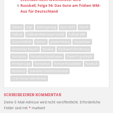
Russball, Folge 56: Das Gute am frühen WM-
Aus für Deutschland
Astana
Asyl
Einbürgerung
Euro 2020
Fan-ID
Fußball
Fußball-Weltmeisterschaft
Fußball-WM
Guus Hiddink
Humor
Jekaterinburg
Kasachstan
Konstantin Rausch
Moskau
Nachwuchsförderung
Nursultan
Nursultan Nasarbajew
Pawel Pogrebnjak
Premjer-Liga
Rassismus
Roman Neustädter
Russball
Russland
Stanislaw Tschertschessow
Ural Oblast Swerdlowsk
SCHREIBE EINEN KOMMENTAR
Deine E-Mail-Adresse wird nicht veröffentlicht.
Erforderliche
Felder sind mit
*
markiert