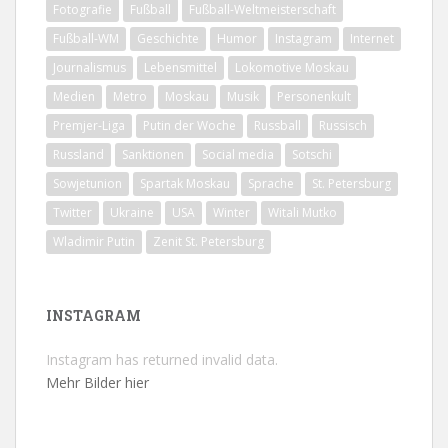
Fotografie
Fußball
Fußball-Weltmeisterschaft
Fußball-WM
Geschichte
Humor
Instagram
Internet
Journalismus
Lebensmittel
Lokomotive Moskau
Medien
Metro
Moskau
Musik
Personenkult
Premjer-Liga
Putin der Woche
Russball
Russisch
Russland
Sanktionen
Social media
Sotschi
Sowjetunion
Spartak Moskau
Sprache
St. Petersburg
Twitter
Ukraine
USA
Winter
Witali Mutko
Wladimir Putin
Zenit St. Petersburg
INSTAGRAM
Instagram has returned invalid data.
Mehr Bilder hier