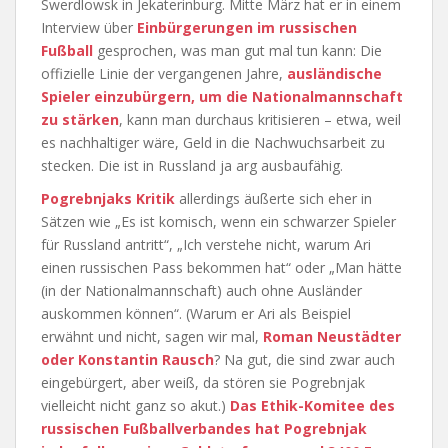
Swerdlowsk in Jekaterinburg. Mitte März hat er in einem
Interview über
Einbürgerungen im russischen
Fußball
gesprochen, was man gut mal tun kann: Die
offizielle Linie der vergangenen Jahre,
ausländische
Spieler einzubürgern, um die Nationalmannschaft
zu stärken
, kann man durchaus kritisieren – etwa, weil
es nachhaltiger wäre, Geld in die Nachwuchsarbeit zu
stecken. Die ist in Russland ja arg ausbaufähig.
Pogrebnjaks Kritik
allerdings äußerte sich eher in
Sätzen wie „Es ist komisch, wenn ein schwarzer Spieler
für Russland antritt“, „Ich verstehe nicht, warum Ari
einen russischen Pass bekommen hat“ oder „Man hätte
(in der Nationalmannschaft) auch ohne Ausländer
auskommen können“. (Warum er Ari als Beispiel
erwähnt und nicht, sagen wir mal,
Roman Neustädter
oder Konstantin Rausch
? Na gut, die sind zwar auch
eingebürgert, aber weiß, da stören sie Pogrebnjak
vielleicht nicht ganz so akut.)
Das Ethik-Komitee des
russischen Fußballverbandes hat Pogrebnjak