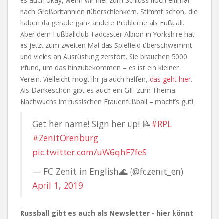
es auch okay, wenn wir hier zum Schluss noch einmal
nach Großbritannien rüberschlenkern. Stimmt schon, die
haben da gerade ganz andere Probleme als Fußball.
Aber dem Fußballclub Tadcaster Albion in Yorkshire hat
es jetzt zum zweiten Mal das Spielfeld überschwemmt
und vieles an Ausrüstung zerstört. Sie brauchen 5000
Pfund, um das hinzubekommen – es ist ein kleiner
Verein. Vielleicht mögt ihr ja auch helfen,
das geht hier
.
Als Dankeschön gibt es auch ein GIF zum Thema
Nachwuchs im russischen Frauenfußball – macht’s gut!
Get her name! Sign her up! 📝
#RPL
#ZenitOrenburg
pic.twitter.com/uW6qhF7feS
— FC Zenit in English🌊 (@fczenit_en)
April 1, 2019
Russball gibt es auch als Newsletter - hier könnt