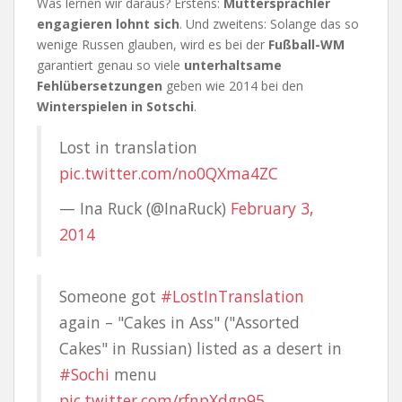
Was lernen wir daraus? Erstens:
Muttersprachler
engagieren lohnt sich
. Und zweitens: Solange das so
wenige Russen glauben, wird es bei der
Fußball-WM
garantiert genau so viele
unterhaltsame
Fehlübersetzungen
geben wie 2014 bei den
Winterspielen in Sotschi
.
Lost in translation
pic.twitter.com/no0QXma4ZC
— Ina Ruck (@InaRuck)
February 3,
2014
Someone got
#LostInTranslation
again – "Cakes in Ass" ("Assorted
Cakes" in Russian) listed as a desert in
#Sochi
menu
pic.twitter.com/rfnpXdgp95