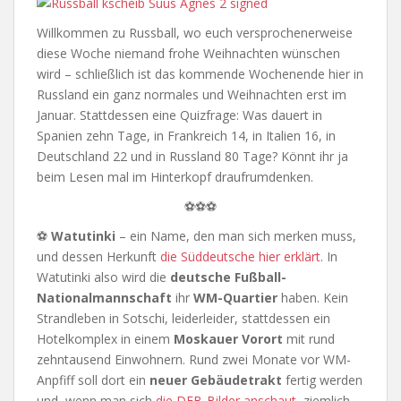
Willkommen zu Russball, wo euch versprochenerweise
diese Woche niemand frohe Weihnachten wünschen
wird – schließlich ist das kommende Wochenende hier in
Russland ein ganz normales und Weihnachten erst im
Januar. Stattdessen eine Quizfrage: Was dauert in
Spanien zehn Tage, in Frankreich 14, in Italien 16, in
Deutschland 22 und in Russland 80 Tage? Könnt ihr ja
beim Lesen mal im Hinterkopf draufrumdenken.
⚽⚽⚽
⚽
Watutinki
– ein Name, den man sich merken muss,
und dessen Herkunft
die Süddeutsche hier erklärt
. In
Watutinki also wird die
deutsche Fußball-
Nationalmannschaft
ihr
WM-Quartier
haben. Kein
Strandleben in Sotschi, leiderleider, stattdessen ein
Hotelkomplex in einem
Moskauer Vorort
mit rund
zehntausend Einwohnern. Rund zwei Monate vor WM-
Anpfiff soll dort ein
neuer Gebäudetrakt
fertig werden
und, wenn man sich
die DFB-Bilder anschaut
, ziemlich