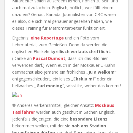
Mitarbeiter sollen außerdem lernen, höflich zu sein und
auch mal zu lächeln. Englisch, höflich, wer fällt einem
dazu ein? Genau, Kanada. Journalisten von CBC waren
es also, die sich mal genauer angesehen haben, wie
dieses Training für Metromitarbeiter funktioniert.
Ergebnis:
eine Reportage
und ein Foto vom
Lehrmaterial, zum Genießen. Denn da werden die
englischen Floskeln
kyrillisch verlautschriftlicht
.
(Danke an
Pascal Dumont
, dass ich das Bild hier
verwenden darf.) Wenn euch in der Moskauer U-Bahn
demnächst also jemand ein fröhliches
„Ju a welkem“
entgegenschleudert, ein leises
„Ekskju mi“
oder ein
hellwaches
„Gud moning“
, wisst ihr, woher das kommt!
⚽ Anderes Verkehrsmittel, gleicher Ansatz:
Moskaus
Taxifahrer
werden auch geschult in Sachen Englisch.
Jedenfalls diejenigen, die eine
besondere Lizenz
bekommen wollen, mit der sie
nah ans Stadion
heranfahren dürfen
, um dort Passagiere abzusetzen