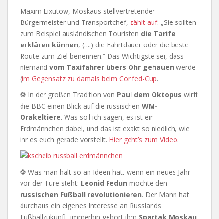
Maxim Lixutow, Moskaus stellvertretender
Bürgermeister und Transportchef,
zählt auf
: „Sie sollten
zum Beispiel ausländischen Touristen
die Tarife
erklären können
, (….) die Fahrtdauer oder die beste
Route zum Ziel benennen.“ Das Wichtigste sei, dass
niemand
vom Taxifahrer übers Ohr gehauen
werde
(
im Gegensatz zu damals beim Confed-Cup
.
⚽ In der großen Tradition von
Paul dem Oktopus
wirft
die BBC einen Blick auf die russischen
WM-
Orakeltiere
. Was soll ich sagen, es ist ein
Erdmännchen dabei, und das ist exakt so niedlich, wie
ihr es euch gerade vorstellt.
Hier geht’s zum Video
.
⚽ Was man halt so an Ideen hat, wenn ein neues Jahr
vor der Türe steht:
Leonid Fedun
möchte den
russischen Fußball revolutionieren
. Der Mann hat
durchaus ein eigenes Interesse an Russlands
Fußballzukunft, immerhin gehört ihm
Spartak Moskau
.