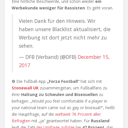
Eine höfliche Beschwerde, und schon wieder
ein
Werbekunde weniger für Rassisten
. Es geht voran.
Vielen Dank für den Hinweis. Wir
haben unsere Blacklist aktualisiert, die
Werbung ist dort jetzt nicht mehr zu
sehen.
— DFB (Verband) (@DFB)
December 15,
2017
⚽ Die Fußball-App
„Forza Football“
hat sich mit
Stonewall UK
zusammengetan, um Fußballfans zu
ihrer
Haltung zu Schwulen und Bisexuellen
zu
befragen. „Would you feel comfortable if a player in
your national team came out as gay or bisexual?“, heißt
die Hauptfrage, auf die
weltweit 76 Prozent aller
Befragten
mit „ja“ geantwortet haben. Für
Russland
liegt die Zahl
der Umfrage zufolge
bei
47 Prozent
, das