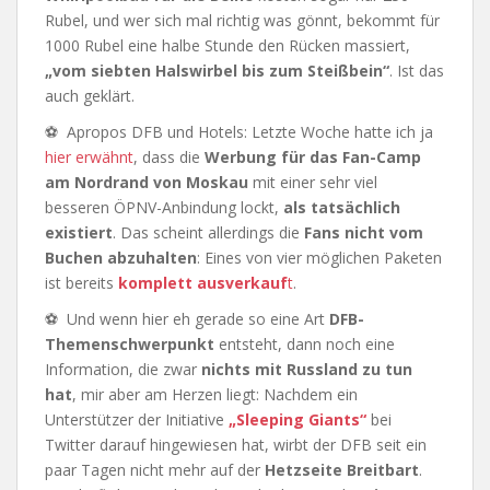
Rubel, und wer sich mal richtig was gönnt, bekommt für
1000 Rubel eine halbe Stunde den Rücken massiert,
„vom siebten Halswirbel bis zum Steißbein“
. Ist das
auch geklärt.
⚽ Apropos DFB und Hotels: Letzte Woche hatte ich ja
hier erwähnt
, dass die
Werbung für das Fan-Camp
am Nordrand von Moskau
mit einer sehr viel
besseren ÖPNV-Anbindung lockt,
als tatsächlich
existiert
. Das scheint allerdings die
Fans nicht vom
Buchen abzuhalten
: Eines von vier möglichen Paketen
ist bereits
komplett ausverkauf
t
.
⚽ Und wenn hier eh gerade so eine Art
DFB-
Themenschwerpunkt
entsteht, dann noch eine
Information, die zwar
nichts mit Russland zu tun
hat
, mir aber am Herzen liegt: Nachdem ein
Unterstützer der Initiative
„Sleeping Giants“
bei
Twitter darauf hingewiesen hat, wirbt der DFB seit ein
paar Tagen nicht mehr auf der
Hetzseite Breitbart
.