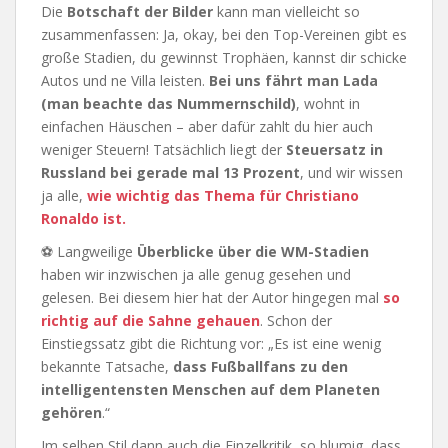
Die
Botschaft der Bilder
kann man vielleicht so
zusammenfassen: Ja, okay, bei den Top-Vereinen gibt es
große Stadien, du gewinnst Trophäen, kannst dir schicke
Autos und ne Villa leisten.
Bei uns fährt man Lada
(man beachte das Nummernschild)
, wohnt in
einfachen Häuschen – aber dafür zahlt du hier auch
weniger Steuern! Tatsächlich liegt der
Steuersatz in
Russland bei gerade mal 13 Prozent
, und wir wissen
ja alle,
wie wichtig das Thema für Christiano
Ronaldo ist.
⚽ Langweilige
Überblicke über die WM-Stadien
haben wir inzwischen ja alle genug gesehen und
gelesen. Bei diesem hier hat der Autor hingegen mal
so
richtig auf die Sahne gehauen
. Schon der
Einstiegssatz gibt die Richtung vor: „Es ist eine wenig
bekannte Tatsache,
dass Fußballfans zu den
intelligentensten Menschen auf dem Planeten
gehören
.“
Im selben Stil dann auch die Einzelkritik, so blumig, dass