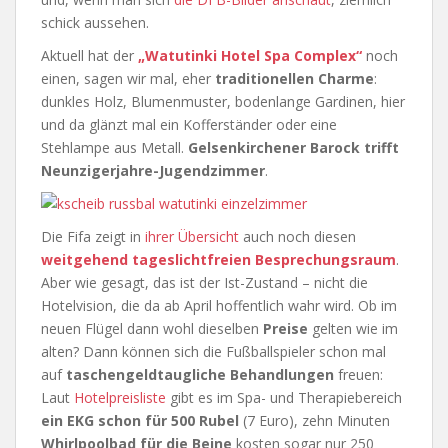
schick aussehen.
Aktuell hat der
„Watutinki Hotel Spa Complex“
noch
einen, sagen wir mal, eher
traditionellen Charme
:
dunkles Holz, Blumenmuster, bodenlange Gardinen, hier
und da glänzt mal ein Kofferständer oder eine
Stehlampe aus Metall.
Gelsenkirchener Barock trifft
Neunzigerjahre-Jugendzimmer
.
Die Fifa zeigt in
ihrer Übersicht
auch noch diesen
weitgehend tageslichtfreien Besprechungsraum
.
Aber wie gesagt, das ist der Ist-Zustand – nicht die
Hotelvision, die da ab April hoffentlich wahr wird. Ob im
neuen Flügel dann wohl dieselben
Preise
gelten wie im
alten? Dann können sich die Fußballspieler schon mal
auf
taschengeldtaugliche Behandlungen
freuen:
Laut
Hotelpreisliste
gibt es im Spa- und Therapiebereich
ein EKG schon für 500 Rubel
(7 Euro), zehn Minuten
Whirlpoolbad für die Beine
kosten sogar nur 250