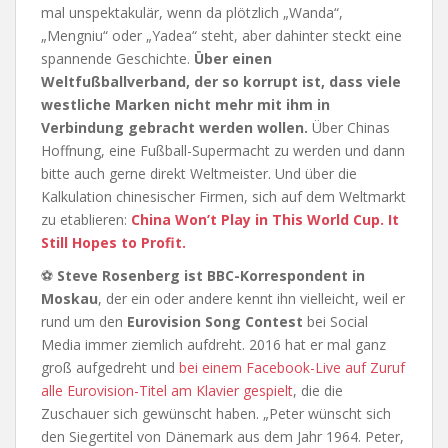
mal unspektakulär, wenn da plötzlich „Wanda“,
„Mengniu“ oder „Yadea“ steht, aber dahinter steckt eine
spannende Geschichte.
Über einen
Weltfußballverband, der so korrupt ist, dass viele
westliche Marken nicht mehr mit ihm in
Verbindung gebracht werden wollen.
Über Chinas
Hoffnung, eine Fußball-Supermacht zu werden und dann
bitte auch gerne direkt Weltmeister. Und über die
Kalkulation chinesischer Firmen, sich auf dem Weltmarkt
zu etablieren:
China Won’t Play in This World Cup. It
Still Hopes to Profit.
⚽
Steve Rosenberg ist BBC-Korrespondent in
Moskau
, der ein oder andere kennt ihn vielleicht, weil er
rund um den
Eurovision Song Contest
bei Social
Media immer ziemlich aufdreht. 2016 hat er mal ganz
groß aufgedreht und
bei einem Facebook-Live auf Zuruf
alle Eurovision-Titel am Klavier gespielt
, die die
Zuschauer sich gewünscht haben. „Peter wünscht sich
den Siegertitel von Dänemark aus dem Jahr 1964. Peter,