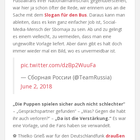
Fußballfans ihrer Nationalmannschaft gegenüberstehen,
war hier ja schon öfter die Rede, wir erinnern uns an die
Sache mit dem
Slogan für den Bus
. Daraus kann man
ableiten, dass es kein ganz einfacher Job ist, Social-
Media-Mensch der Sbornaja zu sein. Ab und zu gelingt
es einem vielleicht, zu vermeiden, dass man eine
ungewollte Vorlage liefert. Aber dann gibt es halt doch
immer wieder mal ein Bild, wo es unvermeidbar ist.
pic.twitter.com/dzBp2WuuFa
— Сборная России (@TeamRussia)
June 2, 2018
„Die Puppen spielen sicher auch nicht schlechter“
– „Gesprächspartner gefunden“ – „Was? Gegen die habt
ihr auch verloren?“ –
„Da ist die Verstärkung.“
Es war
eine Vorlage, und die Fans haben sie verwandelt.
⚽ Thielko Grieß war für den Deutschlandfunk
draußen