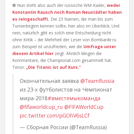
⚽ Nun steht also auch der russische WM-Kader,
weder
Konstantin Rausch noch Roman Neustädter haben
es reingeschafft.
Die 23 Namen, die man bis zum
Turnierbeginn kennen sollte, hier also im Überblick. Und
nein, natürlich gibt es solch eine Entscheidung nicht
ohne Kritik – die Mehrheit der Leser von Bombardir.ru
zum Beispiel ist unzufrieden, wie die
Umfrage unter
diesem Artikel hier
zeigt. Ähnlich klingen die
Kommentare, die Championat.com gesammelt hat.
Tenor:
„Die Titanic ist auf Kurs.“
Окончательная заявка
@TeamRussia
из 23-х футболистов на Чемпионат
мира-2018
#вместемыкоманда
@fifaworldcup_ru
@FIFAWorldCup
pic.twitter.com/pGOhV6sLCf
— Сборная России (@TeamRussia)