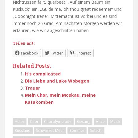
Nichtrussen fällt, querbeet, „Auf einem Baum ein
Kuckuck“ ein, „Guide me, oh thou great redeemer“ und
„Goodnight Irene“. Mitternacht ist vorbei und es sind
immer noch 26 Grad. Am nächsten Morgen werden wir
erfahren, wie wir abgeschnitten haben.
Teilen mit:
Facebook
Twitter
Pinterest
Related Posts:
It’s complicated
Die Liebe und Lake Wobegon
Trauer
Mein Chor, mein Moskau, meine
Katakomben
Adler
Chor
Chorolympiade
Gesang
Hitze
Musik
Russland
Schwarzes Meer
Sommer
Sotschi