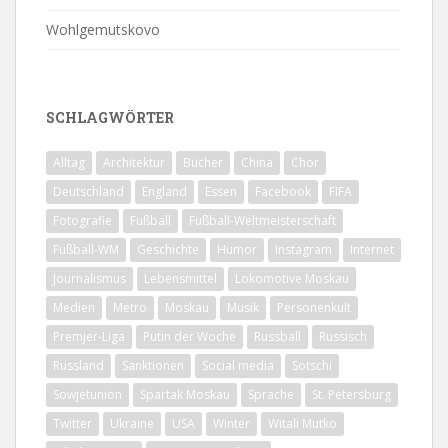
Wohlgemutskovo
SCHLAGWÖRTER
Alltag
Architektur
Bücher
China
Chor
Deutschland
England
Essen
Facebook
FIFA
Fotografie
Fußball
Fußball-Weltmeisterschaft
Fußball-WM
Geschichte
Humor
Instagram
Internet
Journalismus
Lebensmittel
Lokomotive Moskau
Medien
Metro
Moskau
Musik
Personenkult
Premjer-Liga
Putin der Woche
Russball
Russisch
Russland
Sanktionen
Social media
Sotschi
Sowjetunion
Spartak Moskau
Sprache
St. Petersburg
Twitter
Ukraine
USA
Winter
Witali Mutko