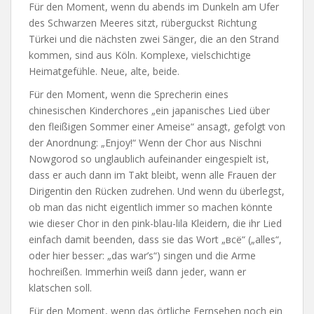
Für den Moment, wenn du abends im Dunkeln am Ufer
des Schwarzen Meeres sitzt, rüberguckst Richtung
Türkei und die nächsten zwei Sänger, die an den Strand
kommen, sind aus Köln. Komplexe, vielschichtige
Heimatgefühle. Neue, alte, beide.
Für den Moment, wenn die Sprecherin eines
chinesischen Kinderchores „ein japanisches Lied über
den fleißigen Sommer einer Ameise“ ansagt, gefolgt von
der Anordnung: „Enjoy!“ Wenn der Chor aus Nischni
Nowgorod so unglaublich aufeinander eingespielt ist,
dass er auch dann im Takt bleibt, wenn alle Frauen der
Dirigentin den Rücken zudrehen. Und wenn du überlegst,
ob man das nicht eigentlich immer so machen könnte
wie dieser Chor in den pink-blau-lila Kleidern, die ihr Lied
einfach damit beenden, dass sie das Wort „всё“ („alles“,
oder hier besser: „das war’s“) singen und die Arme
hochreißen. Immerhin weiß dann jeder, wann er
klatschen soll.
Für den Moment, wenn das örtliche Fernsehen noch ein