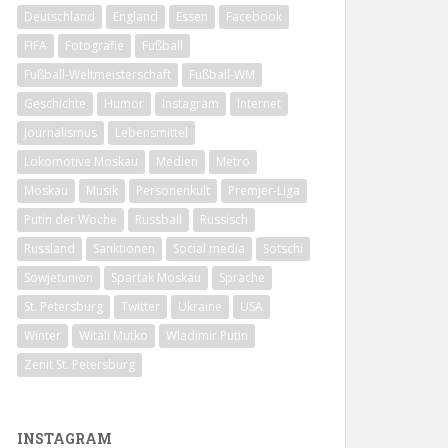
Deutschland
England
Essen
Facebook
FIFA
Fotografie
Fußball
Fußball-Weltmeisterschaft
Fußball-WM
Geschichte
Humor
Instagram
Internet
Journalismus
Lebensmittel
Lokomotive Moskau
Medien
Metro
Moskau
Musik
Personenkult
Premjer-Liga
Putin der Woche
Russball
Russisch
Russland
Sanktionen
Social media
Sotschi
Sowjetunion
Spartak Moskau
Sprache
St. Petersburg
Twitter
Ukraine
USA
Winter
Witali Mutko
Wladimir Putin
Zenit St. Petersburg
INSTAGRAM