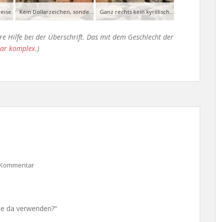
eise.
Kein Dollarzeichen, sondern ein F.
Ganz rechts kein kyrillisches ф, was ein deutsches F wäre, sondern ein P.
e Hilfe bei der Überschrift. Das mit dem Geschlecht der
bar komplex
.)
n Kommentar
Sie da verwenden?“