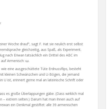
r
iner Woche drauf“, sagt F. Hat sie neulich erst selbst
Fremdsprache gleichzeitig, aus Spaß, als Experiment.
ug nach Eriwan tatsächlich ein Drittel des ABC im
r auf Armenisch: ա.
t wie eine ausgeschüttete Tüte Erdnussflips, besteht
 mit kleinen Schwänzchen und U-Bögen, die jemand
n U ist, erinnert gerne mal an lateinische Schrift oder
s dass es große Überlappungen gäbe. (Dass wirklich mal
en – extrem selten.) Darum hat man ihnen auch auf
rewan ein Denkmal gestiftet: alle 39 armenischen