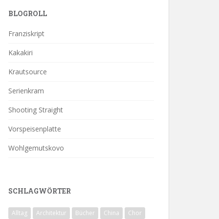
BLOGROLL
Franziskript
Kakakiri
Krautsource
Serienkram
Shooting Straight
Vorspeisenplatte
Wohlgemutskovo
SCHLAGWÖRTER
Alltag
Architektur
Bücher
China
Chor