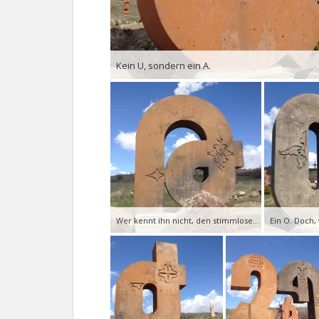
Kein U, sondern ein A.
Wer kennt ihn nicht, den stimmlosen alveolaren Plosiv – wie das ‚th‘ in ‚think‘.
Ein O. Doch, 