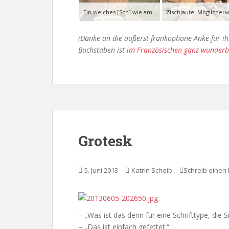
Ein weiches [Sch] wie am Anfang von Journalismus. Im kyrillischen Alphabet wäre das ein ж.
Zischlaute. Möglicherw
(Danke an die äußerst frankophone Anke für ihr
Buchstaben ist
im Französischen ganz wunder
Grotesk
5. Juni 2013
Katrin Scheib
Schreib eine
– „Was ist das denn für eine Schrifttype, die 
– „Das ist einfach gefettet.“