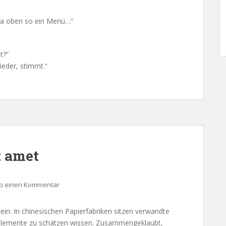
 da oben so ein Menü…“
t?“
ieder, stimmt.“
t amet
ib einen Kommentar
sein: In chinesischen Papierfabriken sitzen verwandte
selemente zu schätzen wissen. Zusammengeklaubt,