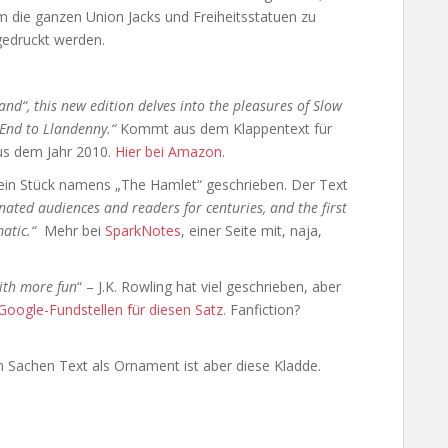
 die ganzen Union Jacks und Freiheitsstatuen zu
 gedruckt werden.
and“, this new edition delves into the pleasures of Slow
 End to Llandenny.“
Kommt aus dem Klappentext für
us dem Jahr 2010.
Hier bei Amazon
.
 ein Stück namens „The Hamlet“ geschrieben. Der Text
nated audiences and readers for centuries, and the first
gmatic.“
Mehr bei
SparkNotes
, einer Seite mit, naja,
ith more fun
“ – J.K. Rowling hat viel geschrieben, aber
 Google-Fundstellen für diesen Satz.
Fanfiction?
 in Sachen Text als Ornament ist aber diese Kladde.