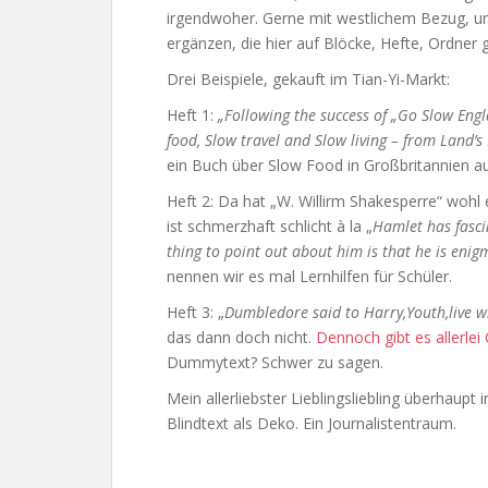
irgendwoher. Gerne mit westlichem Bezug, um
ergänzen, die hier auf Blöcke, Hefte, Ordner
Drei Beispiele, gekauft im Tian-Yi-Markt:
Heft 1:
„Following the success of „Go Slow Engl
food, Slow travel and Slow living – from Land’s
ein Buch über Slow Food in Großbritannien a
Heft 2: Da hat „W. Willirm Shakesperre“ wohl
ist schmerzhaft schlicht à la „
Hamlet has fasci
thing to point out about him is that he is eni
nennen wir es mal Lernhilfen für Schüler.
Heft 3: „
Dumbledore said to Harry,Youth,live w
das dann doch nicht.
Dennoch gibt es allerlei
Dummytext? Schwer zu sagen.
Mein allerliebster Lieblingsliebling überhaupt
Blindtext als Deko. Ein Journalistentraum.