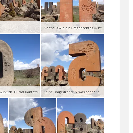
Sieht aus wie ein umgedrehtes U, ist aber ein O oder VO.
wirklich. Hurra! Konfetti!
Keine umgedrehte 5. Was dann? Keine Ahnung.