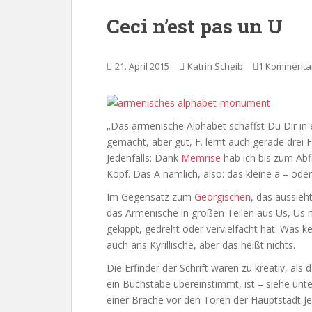
Ceci n’est pas un U
21. April 2015
Katrin Scheib
1 Kommenta
„Das armenische Alphabet schaffst Du Dir in e
gemacht, aber gut, F. lernt auch gerade drei 
Jedenfalls: Dank
Memrise
hab ich bis zum Abfl
Kopf. Das A nämlich, also: das kleine a – ode
Im Gegensatz zum
Georgischen
, das aussieh
das Armenische in großen Teilen aus Us, Us
gekippt, gedreht oder vervielfacht hat. Was kei
auch ans Kyrillische, aber das heißt nichts.
Die Erfinder der Schrift waren zu kreativ, al
ein Buchstabe übereinstimmt, ist – siehe unt
einer Brache vor den Toren der Hauptstadt Je