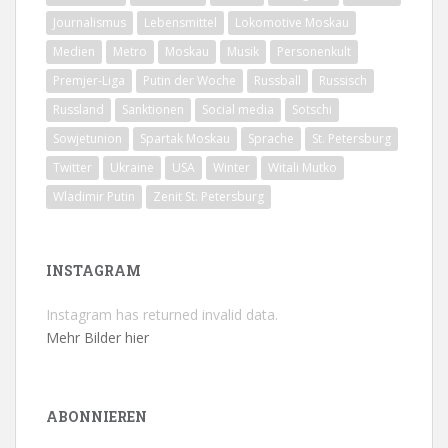
Journalismus
Lebensmittel
Lokomotive Moskau
Medien
Metro
Moskau
Musik
Personenkult
Premjer-Liga
Putin der Woche
Russball
Russisch
Russland
Sanktionen
Social media
Sotschi
Sowjetunion
Spartak Moskau
Sprache
St. Petersburg
Twitter
Ukraine
USA
Winter
Witali Mutko
Wladimir Putin
Zenit St. Petersburg
INSTAGRAM
Instagram has returned invalid data.
Mehr Bilder hier
ABONNIEREN