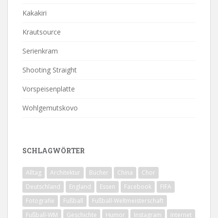
Kakakiri
Krautsource
Serienkram
Shooting Straight
Vorspeisenplatte
Wohlgemutskovo
SCHLAGWÖRTER
Alltag
Architektur
Bücher
China
Chor
Deutschland
England
Essen
Facebook
FIFA
Fotografie
Fußball
Fußball-Weltmeisterschaft
Fußball-WM
Geschichte
Humor
Instagram
Internet