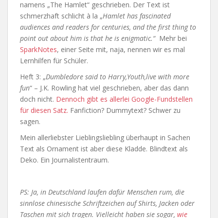
namens „The Hamlet“ geschrieben. Der Text ist
schmerzhaft schlicht à la „
Hamlet has fascinated
audiences and readers for centuries, and the first thing to
point out about him is that he is enigmatic.“
Mehr bei
SparkNotes
, einer Seite mit, naja, nennen wir es mal
Lernhilfen für Schüler.
Heft 3: „
Dumbledore said to Harry,Youth,live with more
fun
“ – J.K. Rowling hat viel geschrieben, aber das dann
doch nicht.
Dennoch gibt es allerlei Google-Fundstellen
für diesen Satz.
Fanfiction? Dummytext? Schwer zu
sagen.
Mein allerliebster Lieblingsliebling überhaupt in Sachen
Text als Ornament ist aber diese Kladde. Blindtext als
Deko. Ein Journalistentraum.
PS: Ja, in Deutschland laufen dafür Menschen rum, die
sinnlose chinesische Schriftzeichen auf Shirts, Jacken oder
Taschen mit sich tragen. Vielleicht haben sie sogar,
wie