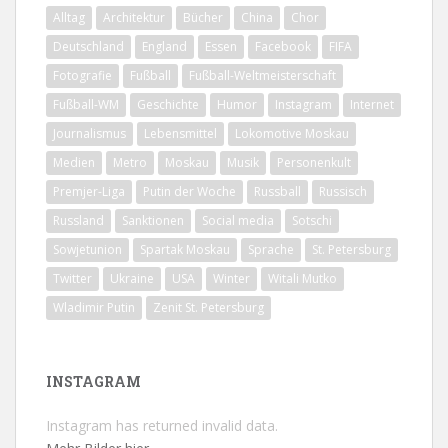
Alltag
Architektur
Bücher
China
Chor
Deutschland
England
Essen
Facebook
FIFA
Fotografie
Fußball
Fußball-Weltmeisterschaft
Fußball-WM
Geschichte
Humor
Instagram
Internet
Journalismus
Lebensmittel
Lokomotive Moskau
Medien
Metro
Moskau
Musik
Personenkult
Premjer-Liga
Putin der Woche
Russball
Russisch
Russland
Sanktionen
Social media
Sotschi
Sowjetunion
Spartak Moskau
Sprache
St. Petersburg
Twitter
Ukraine
USA
Winter
Witali Mutko
Wladimir Putin
Zenit St. Petersburg
INSTAGRAM
Instagram has returned invalid data.