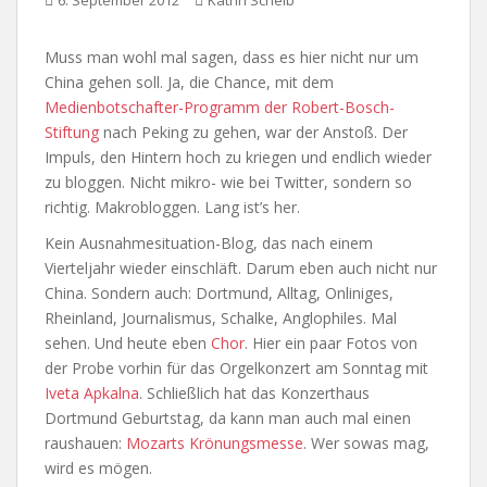
6. September 2012
Katrin Scheib
Muss man wohl mal sagen, dass es hier nicht nur um
China gehen soll. Ja, die Chance, mit dem
Medienbotschafter-Programm der Robert-Bosch-
Stiftung
nach Peking zu gehen, war der Anstoß. Der
Impuls, den Hintern hoch zu kriegen und endlich wieder
zu bloggen. Nicht mikro- wie bei Twitter, sondern so
richtig. Makrobloggen. Lang ist’s her.
Kein Ausnahmesituation-Blog, das nach einem
Vierteljahr wieder einschläft. Darum eben auch nicht nur
China. Sondern auch: Dortmund, Alltag, Onliniges,
Rheinland, Journalismus, Schalke, Anglophiles. Mal
sehen. Und heute eben
Chor
. Hier ein paar Fotos von
der Probe vorhin für das Orgelkonzert am Sonntag mit
Iveta Apkalna
. Schließlich hat das Konzerthaus
Dortmund Geburtstag, da kann man auch mal einen
raushauen:
Mozarts Krönungsmesse
. Wer sowas mag,
wird es mögen.