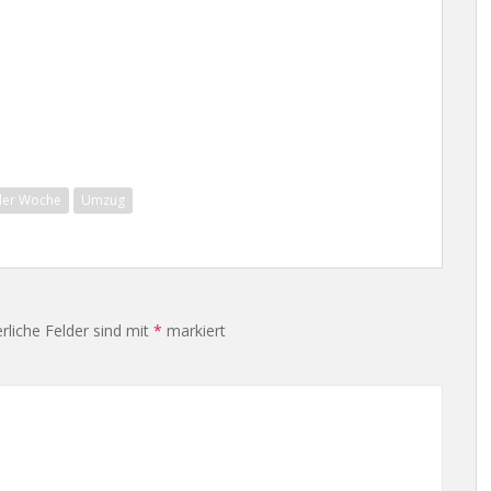
 der Woche
Umzug
rliche Felder sind mit
*
markiert