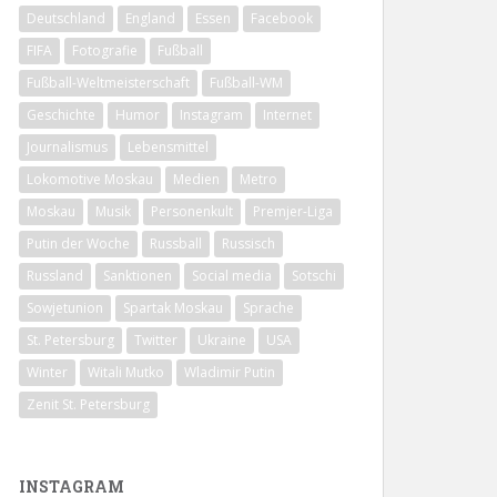
Deutschland
England
Essen
Facebook
FIFA
Fotografie
Fußball
Fußball-Weltmeisterschaft
Fußball-WM
Geschichte
Humor
Instagram
Internet
Journalismus
Lebensmittel
Lokomotive Moskau
Medien
Metro
Moskau
Musik
Personenkult
Premjer-Liga
Putin der Woche
Russball
Russisch
Russland
Sanktionen
Social media
Sotschi
Sowjetunion
Spartak Moskau
Sprache
St. Petersburg
Twitter
Ukraine
USA
Winter
Witali Mutko
Wladimir Putin
Zenit St. Petersburg
INSTAGRAM