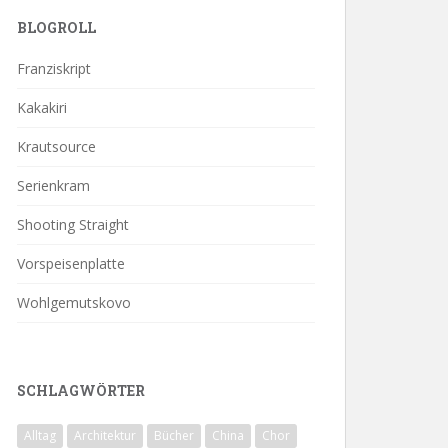
BLOGROLL
Franziskript
Kakakiri
Krautsource
Serienkram
Shooting Straight
Vorspeisenplatte
Wohlgemutskovo
SCHLAGWÖRTER
Alltag
Architektur
Bücher
China
Chor