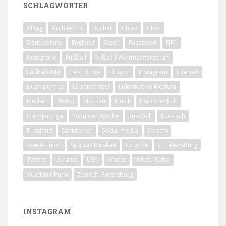
SCHLAGWÖRTER
Alltag
Architektur
Bücher
China
Chor
Deutschland
England
Essen
Facebook
FIFA
Fotografie
Fußball
Fußball-Weltmeisterschaft
Fußball-WM
Geschichte
Humor
Instagram
Internet
Journalismus
Lebensmittel
Lokomotive Moskau
Medien
Metro
Moskau
Musik
Personenkult
Premjer-Liga
Putin der Woche
Russball
Russisch
Russland
Sanktionen
Social media
Sotschi
Sowjetunion
Spartak Moskau
Sprache
St. Petersburg
Twitter
Ukraine
USA
Winter
Witali Mutko
Wladimir Putin
Zenit St. Petersburg
INSTAGRAM