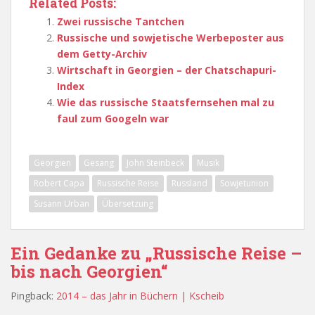
Related Posts:
Zwei russische Tantchen
Russische und sowjetische Werbeposter aus
dem Getty-Archiv
Wirtschaft in Georgien – der Chatschapuri-
Index
Wie das russische Staatsfernsehen mal zu
faul zum Googeln war
Georgien
Gesang
John Steinbeck
Musik
Robert Capa
Russische Reise
Russland
Sowjetunion
Susann Urban
Übersetzung
Ein Gedanke zu „Russische Reise –
bis nach Georgien“
Pingback:
2014 – das Jahr in Büchern | Kscheib