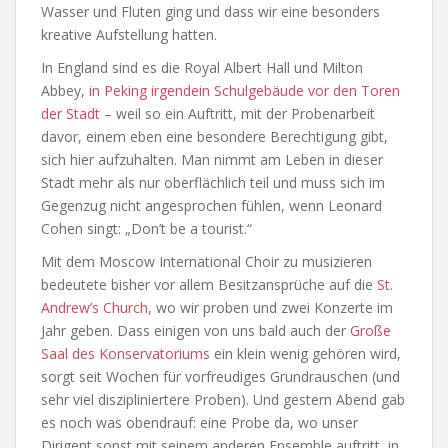
Wasser und Fluten ging und dass wir eine besonders
kreative Aufstellung hatten.
In England sind es die Royal Albert Hall und Milton
Abbey,
in Peking irgendein Schulgebäude vor den Toren
der Stadt
– weil so ein Auftritt, mit der Probenarbeit
davor, einem eben eine besondere Berechtigung gibt,
sich hier aufzuhalten. Man nimmt am Leben in dieser
Stadt mehr als nur oberflächlich teil und muss sich im
Gegenzug nicht angesprochen fühlen, wenn Leonard
Cohen singt: „Don’t be a tourist.“
Mit dem Moscow International Choir zu musizieren
bedeutete bisher vor allem Besitzansprüche auf die
St.
Andrew’s Church
, wo wir proben und zwei Konzerte im
Jahr geben. Dass einigen von uns bald auch der
Große
Saal des Konservatoriums
ein klein wenig gehören wird,
sorgt seit Wochen für vorfreudiges Grundrauschen (und
sehr viel diszipliniertere Proben). Und gestern Abend gab
es noch was obendrauf: eine Probe da, wo unser
Dirigent sonst mit seinem anderen Ensemble auftritt, in