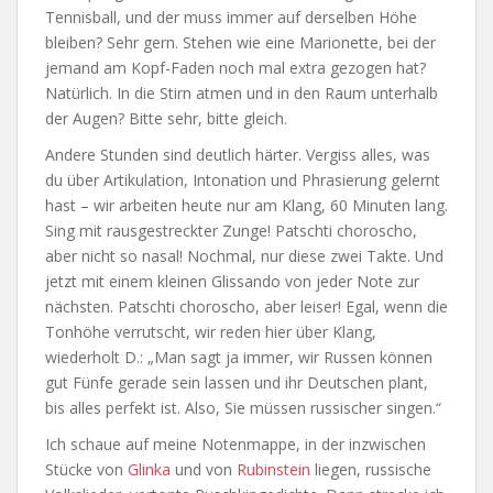
Tennisball, und der muss immer auf derselben Höhe
bleiben? Sehr gern. Stehen wie eine Marionette, bei der
jemand am Kopf-Faden noch mal extra gezogen hat?
Natürlich. In die Stirn atmen und in den Raum unterhalb
der Augen? Bitte sehr, bitte gleich.
Andere Stunden sind deutlich härter. Vergiss alles, was
du über Artikulation, Intonation und Phrasierung gelernt
hast – wir arbeiten heute nur am Klang, 60 Minuten lang.
Sing mit rausgestreckter Zunge! Patschti choroscho,
aber nicht so nasal! Nochmal, nur diese zwei Takte. Und
jetzt mit einem kleinen Glissando von jeder Note zur
nächsten. Patschti choroscho, aber leiser! Egal, wenn die
Tonhöhe verrutscht, wir reden hier über Klang,
wiederholt D.: „Man sagt ja immer, wir Russen können
gut Fünfe gerade sein lassen und ihr Deutschen plant,
bis alles perfekt ist. Also, Sie müssen russischer singen.“
Ich schaue auf meine Notenmappe, in der inzwischen
Stücke von
Glinka
und von
Rubinstein
liegen, russische