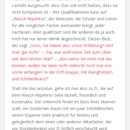
Lächeln ausgesucht. Also: Das soll nicht heißen, dass sie
nicht kompetent ist – ihre Qualifikationen kann auf
„Wasch Repetitor“
, der Webseite, die Schüler und Lehrer
für alle möglichen Fächer zueinander bringt, jeder
nachlesen. Aber qualifiziert sind die anderen da ja auch,
mich hat nur deren Mimik abgeschreckt. Dieser Blick,
der sagt:
„Soso, Sie haben also schon Erfahrung? Hört
man gar nicht.“
–
„Na, war wohl keine Zeit zum Üben
seit dem letzten Mal?“
–
„Also wenn Sie nicht mal das
können, wollen Sie dann nicht vielleicht noch mal von
vorne anfangen? In der Orff-Gruppe, mit Klanghölzern
und Schellenkranz?“
Statt mir das anzutun, gehe ich nun also zu D., die auf
ihrer Wasch-Repetiror-Seite lächelt, freundlich und
konstruktiv. Der Unterricht findet im Büro ihres Mannes
statt, ein Souterrain-Raum mit ein paar Schreibtischen,
einem Kopierer (sehr praktisch für Noten) und
gelegentlich dem einen oder anderen Mitarbeiter, der
vor Stundenbeginn von D. höflich verscheucht wird.