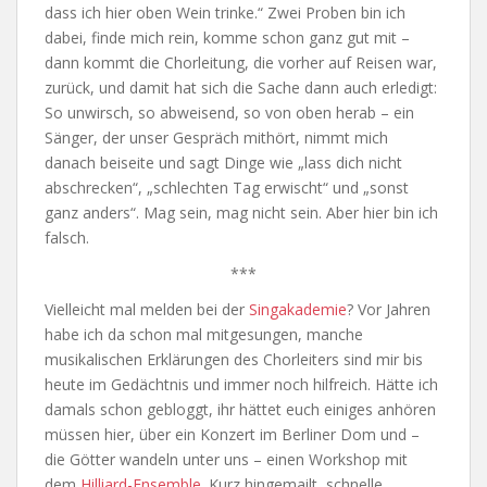
dass ich hier oben Wein trinke.“ Zwei Proben bin ich
dabei, finde mich rein, komme schon ganz gut mit –
dann kommt die Chorleitung, die vorher auf Reisen war,
zurück, und damit hat sich die Sache dann auch erledigt:
So unwirsch, so abweisend, so von oben herab – ein
Sänger, der unser Gespräch mithört, nimmt mich
danach beiseite und sagt Dinge wie „lass dich nicht
abschrecken“, „schlechten Tag erwischt“ und „sonst
ganz anders“. Mag sein, mag nicht sein. Aber hier bin ich
falsch.
***
Vielleicht mal melden bei der
Singakademie
? Vor Jahren
habe ich da schon mal mitgesungen, manche
musikalischen Erklärungen des Chorleiters sind mir bis
heute im Gedächtnis und immer noch hilfreich. Hätte ich
damals schon gebloggt, ihr hättet euch einiges anhören
müssen hier, über ein Konzert im Berliner Dom und –
die Götter wandeln unter uns – einen Workshop mit
dem
Hilliard-Ensemble
. Kurz hingemailt, schnelle,