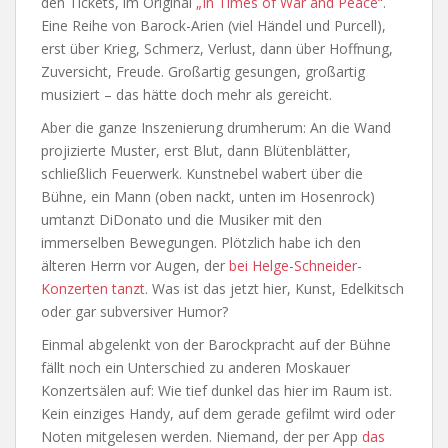
den Tickets, im Original
„In Times of War and Peace“
.
Eine Reihe von Barock-Arien (viel Händel und Purcell),
erst über Krieg, Schmerz, Verlust, dann über Hoffnung,
Zuversicht, Freude. Großartig gesungen, großartig
musiziert – das hätte doch mehr als gereicht.
Aber die ganze Inszenierung drumherum: An die Wand
projizierte Muster, erst Blut, dann Blütenblätter,
schließlich Feuerwerk. Kunstnebel wabert über die
Bühne, ein Mann (oben nackt, unten im Hosenrock)
umtanzt DiDonato und die Musiker mit den
immerselben Bewegungen. Plötzlich habe ich den
älteren Herrn vor Augen, der
bei Helge-Schneider-
Konzerten tanzt
. Was ist das jetzt hier, Kunst, Edelkitsch
oder gar subversiver Humor?
Einmal abgelenkt von der Barockpracht auf der Bühne
fällt noch ein Unterschied zu anderen Moskauer
Konzertsälen auf: Wie tief dunkel das hier im Raum ist.
Kein einziges Handy, auf dem gerade gefilmt wird oder
Noten mitgelesen werden. Niemand, der per App
das