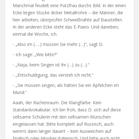
Manchmal feudelt eine Putzfrau durchs Bild. In der einen
Ecke liegen Stücke dicker Metallrohre – die Männer, die
hier arbeiten, überprüfen Schweißnähte auf Baustellen.
In der anderen Ecke steht das E-Piano. Und daneben,
einmal die Woche, ich.
⁃ „Also im (…..) müssen Sie mehr (…)“, sagt D.
⁃ Ich sage: „Wie bitte?“
⁃ „Naja, beim Singen ist ihr (…) zu (…).“
⁃ „Entschuldigung, das versteh ich nicht.“
⁃ „Sie müssen singen, als hätten Sie ein Äpfelchen im
Mund.“
Aaah, der Rachenraum. Die Klangfarbe. Kein
Standardvokabular. Ich bin froh, dass D. sich auf diese
seltsame Schülerin mit den seltsamen Wünschen
eingelassen hat: Bitte komplett auf Russisch, auch
wenn’s dann länger dauert – kein Ausweichen auf
Englisch oder Musiker-Italienisch. Und bitte auch nicht