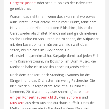
Hörgerät justiert
oder schaut, ob sich der Babysitter
gemeldet hat.
Warum, das sieht man, wenn doch kurz mal wo etwas
aufleuchtet: Sofort erscheint ein roter Punkt, fährt dem
Nutzer über die Hände und den Bildschirm, bis er das
Gerät wieder abschaltet. Manchmal sind gleich mehrere
solche Punkte im Saal unter uns zu sehen; die Aufpasser
mit den Laserpointern müssen ziemlich weit oben
sitzen, wo sie alles im Blick haben. Ein
Alleinstellungsmerkmal hat Sarjadje damit auf jeden Fall
– im Konservatorium, im Bolschoi, im Dom Musiki, die
Methode habe ich in Moskau noch nirgends erlebt.
Nach dem Konzert, nach Standing Ovations für die
Sängerin und das Orchester, ein wenig Recherche: Die
Idee mit den Laserpointern scheint aus China zu
kommen, 2016 war das „laser shaming“ bereits
an
einigen Konzerthäusern üblich
, was
Zuhörern
und
Musikern
aus dem Ausland durchaus auffällt. Dass die
Methode nun gerade in Russland aufgegriffen wird,