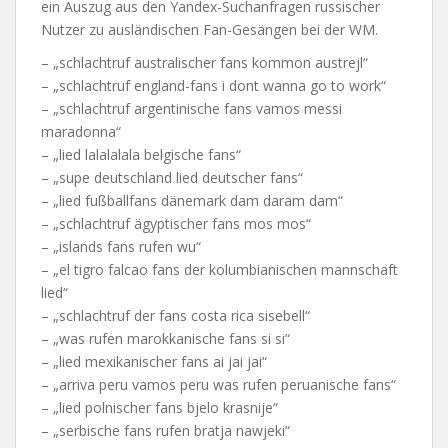
ein Auszug aus den Yandex-Suchanfragen russischer
Nutzer zu ausländischen Fan-Gesängen bei der WM.
– „schlachtruf australischer fans kommon austrejl“
– „schlachtruf england-fans i dont wanna go to work“
– „schlachtruf argentinische fans vamos messi
maradonna“
– „lied lalalalala belgische fans“
– „supe deutschland lied deutscher fans“
– „lied fußballfans dänemark dam daram dam“
– „schlachtruf ägyptischer fans mos mos“
– „islands fans rufen wu“
– „el tigro falcao fans der kolumbianischen mannschaft
lied“
– „schlachtruf der fans costa rica sisebell“
– „was rufen marokkanische fans si si“
– „lied mexikanischer fans ai jai jai“
– „arriva peru vamos peru was rufen peruanische fans“
– „lied polnischer fans bjelo krasnije“
– „serbische fans rufen bratja nawjeki“