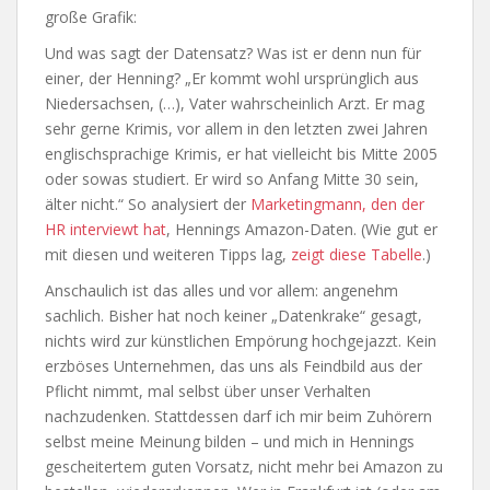
große Grafik:
Und was sagt der Datensatz? Was ist er denn nun für
einer, der Henning? „Er kommt wohl ursprünglich aus
Niedersachsen, (…), Vater wahrscheinlich Arzt. Er mag
sehr gerne Krimis, vor allem in den letzten zwei Jahren
englischsprachige Krimis, er hat vielleicht bis Mitte 2005
oder sowas studiert. Er wird so Anfang Mitte 30 sein,
älter nicht.“ So analysiert der
Marketingmann, den der
HR interviewt hat
, Hennings Amazon-Daten. (Wie gut er
mit diesen und weiteren Tipps lag,
zeigt diese Tabelle
.)
Anschaulich ist das alles und vor allem: angenehm
sachlich. Bisher hat noch keiner „Datenkrake“ gesagt,
nichts wird zur künstlichen Empörung hochgejazzt. Kein
erzböses Unternehmen, das uns als Feindbild aus der
Pflicht nimmt, mal selbst über unser Verhalten
nachzudenken. Stattdessen darf ich mir beim Zuhörern
selbst meine Meinung bilden – und mich in Hennings
gescheitertem guten Vorsatz, nicht mehr bei Amazon zu