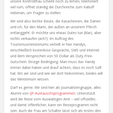
unsere Kontrollfrau scheint noch zu lernen, telefoniert
viel rum, öffnet ständig die Durchreiche zum Kabuff
nebenan, um Fragen zu stellen.
Wir sind also leichte Beute, die Kasachinnen, die Dänen
und ich, für den Mann, der außen an unserem Pferch
entlanggeht. Er möchte uns etwas Gutes tun (klar), aber
nichts verkaufen (ach?). Im Auftrag des
Tourismusministeriums verteilt er hier Handys,
einschließlich kostenlose Gespräche, SMS und Internet
und dem Versprechen von 50 Dollar als Duty-Free-
Gutschein. Einzige Bedingung: Man muss das Handy
immer dabei haben und drauf achten, dass es noch Saft
hat. Wo wir sind und wie wir dort hinkommen, beides will
das Ministerium wissen.
Darf es gerne. Wir sind hier als Journalistengruppe, alles
Alumni von
IJP-Austauschsprogrammen
. Unterstützt
wird die Reise vom Auswärtigen Amt – viel offizieller,
und damit öffentlicher, kann ein Reiseprogramm nicht
sein. Auch die Frau am Schalter lässt sich als erstes den