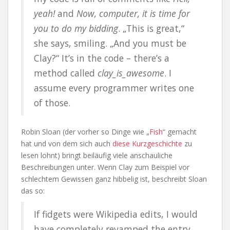
yeah!
and
Now, computer, it is time for
you to do my bidding
. „This is great,“
she says, smiling. „And you must be
Clay?“ It’s in the code – there’s a
method called
clay_is_awesome
. I
assume every programmer writes one
of those.
Robin Sloan (der vorher so Dinge wie „
Fish
“ gemacht
hat und von dem sich auch
diese Kurzgeschichte
zu
lesen lohnt) bringt beiläufig viele anschauliche
Beschreibungen unter. Wenn Clay zum Beispiel vor
schlechtem Gewissen ganz hibbelig ist, beschreibt Sloan
das so:
If fidgets were Wikipedia edits, I would
have completely revamped the entry