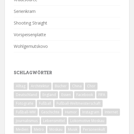
Serienkram
Shooting Straight
Vorspeisenplatte
Wohlgemutskovo
SCHLAGWÖRTER
Alltag
Architektur
Bücher
China
Chor
Deutschland
England
Essen
Facebook
FIFA
Fotografie
Fußball
Fußball-Weltmeisterschaft
Fußball-WM
Geschichte
Humor
Instagram
Internet
Journalismus
Lebensmittel
Lokomotive Moskau
Medien
Metro
Moskau
Musik
Personenkult