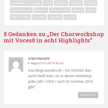
Alexander L'Estrange
Chor
England
Gesang
Händel
Kammermusik
Messias
Milton Abbey
Mozart
Musik
Paul Phoenix
Russisch
Slytherin
Voces8
5 Gedanken zu „Der Chorworkshop
mit Voces8 in acht Highlights“
STEDTENHOPP
8. August 2015 um 19:58 Uhr
Das klingt wundervoll – ich! möchte! das!
auch! Weiß man, ob es diesen Workshop
jedes Jahr / öfter / auch im Sommer 2016
gibt?
ANTWORTEN