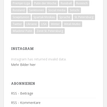
Premjer-Liga
Putin der Woche
Russball
Russisch
Russland
Sanktionen
Social media
Sotschi
Sowjetunion
Spartak Moskau
Sprache
St. Petersburg
Twitter
Ukraine
USA
Winter
Witali Mutko
Wladimir Putin
Zenit St. Petersburg
INSTAGRAM
Instagram has returned invalid data.
Mehr Bilder hier
ABONNIEREN
RSS - Beiträge
RSS - Kommentare