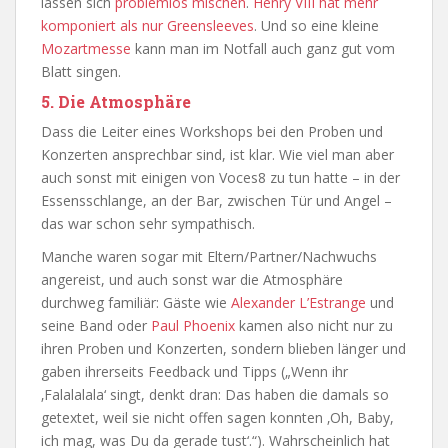
lassen sich
problemlos mischen
.
Henry VIII hat mehr
komponiert als nur Greensleeves
. Und so eine kleine
Mozartmesse
kann man im Notfall auch ganz gut vom
Blatt singen.
5. Die Atmosphäre
Dass die Leiter eines Workshops bei den Proben und
Konzerten ansprechbar sind, ist klar. Wie viel man aber
auch sonst mit einigen von Voces8 zu tun hatte – in der
Essensschlange, an der Bar, zwischen Tür und Angel –
das war schon sehr sympathisch.
Manche waren sogar mit Eltern/Partner/Nachwuchs
angereist, und auch sonst war die Atmosphäre
durchweg familiär: Gäste wie
Alexander L’Estrange
und
seine Band oder
Paul Phoenix
kamen also nicht nur zu
ihren Proben und Konzerten, sondern blieben länger und
gaben ihrerseits Feedback und Tipps („Wenn ihr
‚Falalalala‘ singt, denkt dran: Das haben die damals so
getextet, weil sie nicht offen sagen konnten ‚Oh, Baby,
ich mag, was Du da gerade tust‘.“). Wahrscheinlich hat