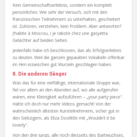
Kein Gemeinschaftserlebnis, sondern ein komplett
persönliches: Wie sehr der Versuch, sich mit den
französischen Teilnehmern zu unterhalten, gescheitert
ist. Zuhören, verstehen, kein Problem. Aber antworten?
J’habite à Moscou, i je rabote chez une gasyetta.
Gelächter auf beiden Seiten.
Jedenfalls habe ich beschlossen, das als Erfolgserlebnis
zu deuten. Weil die ganzen gepaukten Vokabeln offenbar
im Hirn inzwischen gut Wurzeln geschlagen haben.
8. Die anderen Sänger
Was das für eine vielfältige, internationale Gruppe war,
fiel vor allem an den Abenden auf, wo alle aufgerufen
waren, eine Kleinigkeit aufzuführen – „your party piece“.
Hätte ich doch nur mehr Videos gemacht! Von der
wahrscheinlich ältesten Kursteilnehmerin, sicher gut in
den Siebzigern, als Eliza Doolittle mit „Wouldn’t it be
loverly“.
Von den drei Jungs, alle noch diesseits des Bartwuchses,