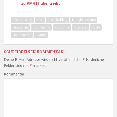
zu #MH17 übertreibt
#Sochitrolley
BBC
Clare Balding
Douglas Adams
Fernsehen
Journalisms
Kondome
Russland
Sochi
Social media
Twitter
SCHREIBE EINEN KOMMENTAR
Deine E-Mail-Adresse wird nicht veröffentlicht.
Erforderliche
Felder sind mit
*
markiert
Kommentar