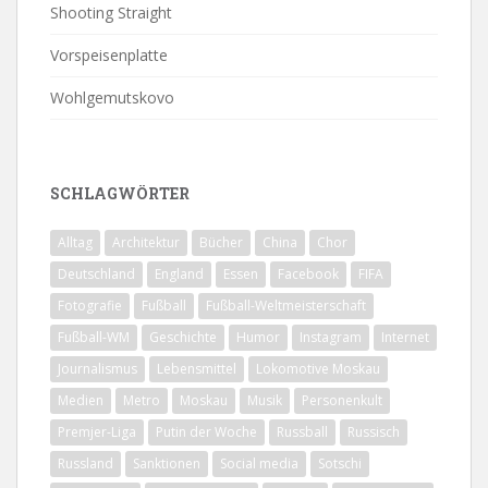
Shooting Straight
Vorspeisenplatte
Wohlgemutskovo
SCHLAGWÖRTER
Alltag
Architektur
Bücher
China
Chor
Deutschland
England
Essen
Facebook
FIFA
Fotografie
Fußball
Fußball-Weltmeisterschaft
Fußball-WM
Geschichte
Humor
Instagram
Internet
Journalismus
Lebensmittel
Lokomotive Moskau
Medien
Metro
Moskau
Musik
Personenkult
Premjer-Liga
Putin der Woche
Russball
Russisch
Russland
Sanktionen
Social media
Sotschi