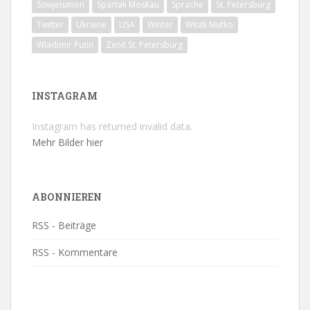
Sowjetunion
Spartak Moskau
Sprache
St. Petersburg
Twitter
Ukraine
USA
Winter
Witali Mutko
Wladimir Putin
Zenit St. Petersburg
INSTAGRAM
Instagram has returned invalid data.
Mehr Bilder hier
ABONNIEREN
RSS - Beiträge
RSS - Kommentare