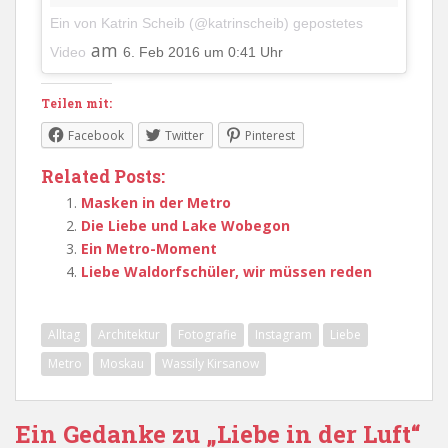
Ein von Katrin Scheib (@katrinscheib) gepostetes
am
Video
6. Feb 2016 um 0:41 Uhr
Teilen mit:
Facebook
Twitter
Pinterest
Related Posts:
Masken in der Metro
Die Liebe und Lake Wobegon
Ein Metro-Moment
Liebe Waldorfschüler, wir müssen reden
Alltag
Architektur
Fotografie
Instagram
Liebe
Metro
Moskau
Wassily Kirsanow
Ein Gedanke zu „Liebe in der Luft“