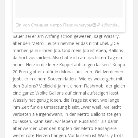
Ein von Станция метро Парк культуры🚇💕 (@undergroundhearts) gepostetes Foto
Sauer sei er am Anfang schon gewesen, sagt Wassily,
aber den Metro-Leuten nehme er das nicht übel. „Die
machen ja nur ihren Job. Und mein Job ist eben, Ballons
da hochzuschicken. Also habe ich am nächsten Tag ein
neues Herz in die leere Kuppel aufsteigen lassen.“ Knapp
20 Euro gibt er dafür im Monat aus, zum Geldverdienen
jobbt er in einem Souvenirladen. Wie es weitergeht mit
den Ballons? Vielleicht ja mit einem Flashmob, der gleich
eine ganze Wolke Ballons auf einmal aufsteigen lässt.
Wassily hat genug Ideen, die Frage ist eher, wie lange
ihm Zeit für die Umsetzung bleibt. „Wer weiß, vielleicht
verbieten sie irgendwann, in der Metro Ballons steigen
zu lassen. Kann sein, wir leben in Russland.“ Bis dahin
aber werden über den Köpfen der Metro-Passagiere
weiter rote Herzen hängen. Vor kurzem ist Wassily trotz