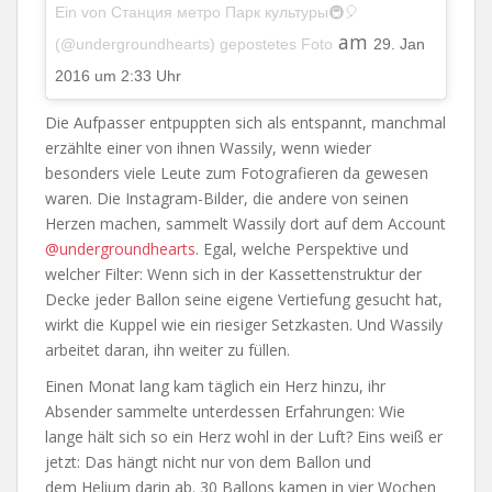
Ein von Станция метро Парк культуры🚇🎈
am
(@undergroundhearts) gepostetes Foto
29. Jan
2016 um 2:33 Uhr
Die Aufpasser entpuppten sich als entspannt, manchmal
erzählte einer von ihnen Wassily, wenn wieder
besonders viele Leute zum Fotografieren da gewesen
waren. Die Instagram-Bilder, die andere von seinen
Herzen machen, sammelt Wassily dort auf dem Account
@undergroundhearts
. Egal, welche Perspektive und
welcher Filter: Wenn sich in der Kassettenstruktur der
Decke jeder Ballon seine eigene Vertiefung gesucht hat,
wirkt die Kuppel wie ein riesiger Setzkasten. Und Wassily
arbeitet daran, ihn weiter zu füllen.
Einen Monat lang kam täglich ein Herz hinzu, ihr
Absender sammelte unterdessen Erfahrungen: Wie
lange hält sich so ein Herz wohl in der Luft? Eins weiß er
jetzt: Das hängt nicht nur von dem Ballon und
dem Helium darin ab. 30 Ballons kamen in vier Wochen