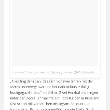
Ein von Станция метро Парк культуры🚇💕 (@undergroundhearts) gepostetes Foto
„Alles fing damit an, dass ich vor zwei Jahren mit der
Metro unterwegs war und bei Park Kultury zufällig
hochgeguckt habe,“ erzählt er. Zwei Herzballons hingen
unter der Decke, er machte ein Foto für den in Russland
fast schon obligatorischen Instagram-Account und
freute sich. „Es hat sich angefühlt wie die Sorte Glück,