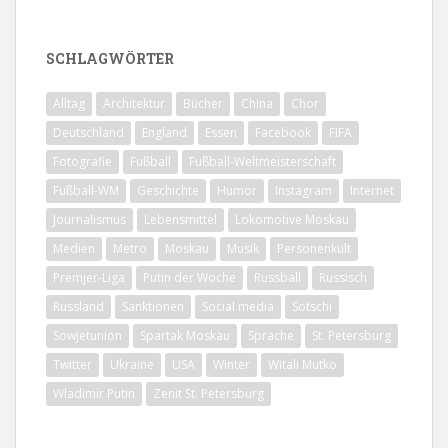
SCHLAGWÖRTER
Alltag
Architektur
Bücher
China
Chor
Deutschland
England
Essen
Facebook
FIFA
Fotografie
Fußball
Fußball-Weltmeisterschaft
Fußball-WM
Geschichte
Humor
Instagram
Internet
Journalismus
Lebensmittel
Lokomotive Moskau
Medien
Metro
Moskau
Musik
Personenkult
Premjer-Liga
Putin der Woche
Russball
Russisch
Russland
Sanktionen
Social media
Sotschi
Sowjetunion
Spartak Moskau
Sprache
St. Petersburg
Twitter
Ukraine
USA
Winter
Witali Mutko
Wladimir Putin
Zenit St. Petersburg