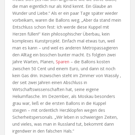
die man eigentlich nur als Kind kennt. Ein Glaube an
Wunder und Liebe.“ Als er ein paar Tage später wieder
vorbeikam, waren die Ballons weg. „Aber da stand mein
Entschluss schon fest: Ich werde diese Kuppel mit
Herzen füllen!“ Kein philosophischer Überbau, kein
komplexes Kunstprojekt. Einfach mal etwas tun, weil
man es kann – und weil es anderen Metropassagieren
den Alltag ein bisschen bunter macht. Es folgten zwei
Jahre Warten, Planen,
Sparen
– die Ballons kosten
zwischen 50 Cent und einem Euro, und dann ist noch
kein Gas drin. Inzwischen steht im Zimmer von Wassily ,
der seit zwei Jahren einen Abschluss in
Wirtschaftswissenschaften hat, seine eigene
Heliumflasche. Im Dezember, als Moskau besonders
grau war, ließ er die ersten Ballons in die Kuppel
steigen – mit ordentlich Herzklopfen wegen des
Sicherheitspersonals. „Wir leben in schwierigen Zeiten,
und vieles, was man in Russland tut, bekommt dann
irgendwer in den falschen Hals.“