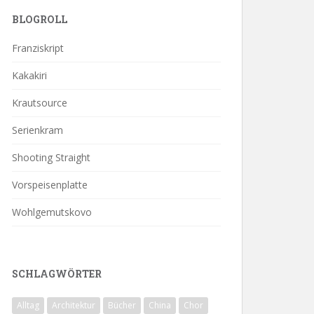
BLOGROLL
Franziskript
Kakakiri
Krautsource
Serienkram
Shooting Straight
Vorspeisenplatte
Wohlgemutskovo
SCHLAGWÖRTER
Alltag
Architektur
Bücher
China
Chor