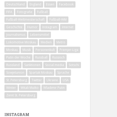
Deutschland
England
Essen
Facebook
FIFA
Fotografie
Fußball
Fußball-Weltmeisterschaft
Fußball-WM
Geschichte
Humor
Instagram
Internet
Journalismus
Lebensmittel
Lokomotive Moskau
Medien
Metro
Moskau
Musik
Personenkult
Premjer-Liga
Putin der Woche
Russball
Russisch
Russland
Sanktionen
Social media
Sotschi
Sowjetunion
Spartak Moskau
Sprache
St. Petersburg
Twitter
Ukraine
USA
Winter
Witali Mutko
Wladimir Putin
Zenit St. Petersburg
INSTAGRAM