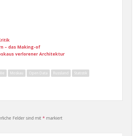
ritik
rn – das Making-of
oskaus verlorener Architektur
lie
Moskau
Open Data
Russland
Statistik
rliche Felder sind mit
*
markiert