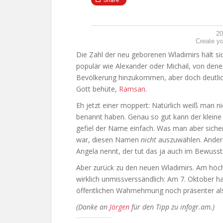
20
Create yo
Die Zahl der neu geborenen Wladimirs hält si
populär wie Alexander oder Michail, von den
Bevölkerung hinzukommen, aber doch deutlich 
Gott behüte,
Ramsan
.
Eh jetzt einer moppert: Natürlich weiß man nic
benannt haben. Genau so gut kann der kleine
gefiel der Name einfach. Was man aber sicher 
war, diesen Namen
nicht
auszuwählen. Anders
Angela nennt, der tut das ja auch im Bewusst
Aber zurück zu den neuen Wladimirs. Am höchs
wirklich unmissverssändlich: Am 7. Oktober ha
öffentlichen Wahrnehmung noch präsenter al
(Danke an
Jörgen
für den Tipp zu infogr.am.)