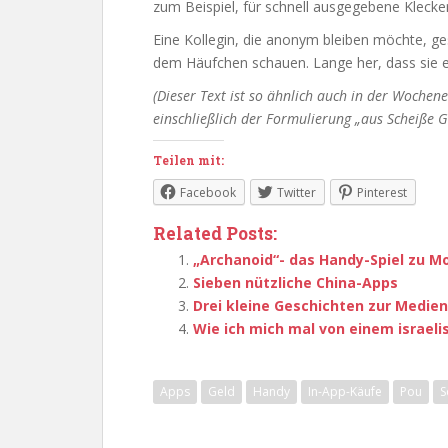
zum Beispiel, für schnell ausgegebene Klecker
Eine Kollegin, die anonym bleiben möchte, g
dem Häufchen schauen. Lange her, dass sie es 
(Dieser Text ist so ähnlich auch in der Woche
einschließlich der Formulierung „aus Scheiße 
Teilen mit:
Facebook
Twitter
Pinterest
Related Posts:
„Archanoid“- das Handy-Spiel zu M
Sieben nützliche China-Apps
Drei kleine Geschichten zur Medi
Wie ich mich mal von einem israel
Apps
Geld
Handy
In-App-Käufe
Pou
S