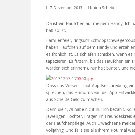
7. Dezember 2013
Katrin Scheib
Da ist ein Häufchen auf meinem Handy. Ich ha
halt so ist.
Familienfeier, ringsum Schwippschwiegercousi
haben Häufchen auf dem Handy und erzählen, 
es fröhlich ist. Es schlafen schicken, wenn e
tapezieren. Es füttern, bis das Häufchen ein
werden sich erinnern), nur halt bunter, und ni
Dass das Wesen – laut App-Beschreibung ein Al
sprechen, das Humorniveau der App-Entwickle
aus Scheiße Geld zu machen.
Denn die 1,79 habe nicht nur ich bezahlt. Kol
jeweiligen Töchter. Fragen im Freundeskreis 
der Häufchenpflege. Auch Erwachsene melden s
volljährig. Und falls sie alle ihrem Pou mal w