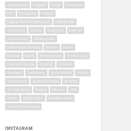
Deutschland
England
Essen
Facebook
FIFA
Fotografie
Fußball
Fußball-Weltmeisterschaft
Fußball-WM
Geschichte
Humor
Instagram
Internet
Journalismus
Lebensmittel
Lokomotive Moskau
Medien
Metro
Moskau
Musik
Personenkult
Premjer-Liga
Putin der Woche
Russball
Russisch
Russland
Sanktionen
Social media
Sotschi
Sowjetunion
Spartak Moskau
Sprache
St. Petersburg
Twitter
Ukraine
USA
Winter
Witali Mutko
Wladimir Putin
Zenit St. Petersburg
INSTAGRAM