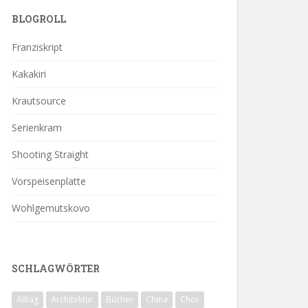
BLOGROLL
Franziskript
Kakakiri
Krautsource
Serienkram
Shooting Straight
Vorspeisenplatte
Wohlgemutskovo
SCHLAGWÖRTER
Alltag
Architektur
Bücher
China
Chor