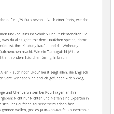
be dafür 1,79 Euro bezahlt. Nach einer Party, wie das
nen und -cousins im Schüler- und Studentenalter. Sie
was da alles geht: mit dem Häufchen spielen, damit
s müde ist. Ihm Kleidung kaufen und die Wohnung
 Häufchenchen macht. Wie ein Tamagotchi (Ältere
cht ei-, sondern häufchenförmig. In braun.
ien – auch noch „Pou“ heißt zeigt allen, die Englisch
r: Seht, wir haben ihn endlich gefunden – den Weg,
lege und Chef verweisen bei Pou-Fragen an ihre
ergeben: Nicht nur Nichten und Neffen sind Experten in
ich, ihr Häufchen sei seinerseits schon fast
as gönnen wollen, gibt es ja In-App-Käufe. Zaubertränke