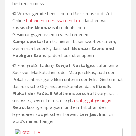
bestreiten muss.
⚽ Wo wir gerade beim Thema Rassismus sind: Zeit
Online
hat einen interessanten Text
darüber, wie
russische Neonazis
ihre deutschen
Gesinnungsgenossen in verschiedenen
Kampfsportarten
trainieren. Lesenswert vor allem,
wenn man bedenkt, dass sich
Neonazi-Szene und
Hooligan-Szene
ja durchaus überlappen.
⚽ Eine große Ladung
Sowjet-Nostalgie
, dafür keine
Spur von Maskottchen oder Matrjoschkas, auch der
Pokal steht nur ganz klein unten in der Ecke: Gestern hat
das russische Organisationskomitee das
offizielle
Plakat der Fußball-Weltmeisterschaft
vorgestellt
und es ist, wenn ihr mich fragt,
richtig gut gelungen
.
Retro
, lässig, einprägsam und ein Tribut an den
legendären sowjetischen Torwart
Lew Jaschin
. Ich
würd’s mir aufhängen.