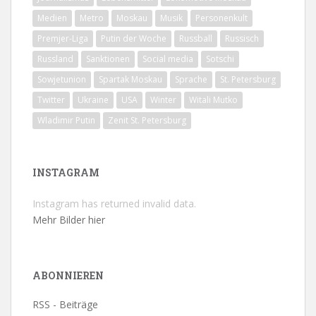
Medien
Metro
Moskau
Musik
Personenkult
Premjer-Liga
Putin der Woche
Russball
Russisch
Russland
Sanktionen
Social media
Sotschi
Sowjetunion
Spartak Moskau
Sprache
St. Petersburg
Twitter
Ukraine
USA
Winter
Witali Mutko
Wladimir Putin
Zenit St. Petersburg
INSTAGRAM
Instagram has returned invalid data.
Mehr Bilder hier
ABONNIEREN
RSS - Beiträge