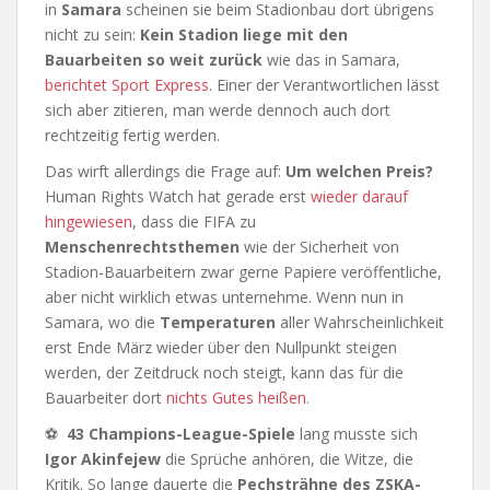
in
Samara
scheinen sie beim Stadionbau dort übrigens
nicht zu sein:
Kein Stadion liege mit den
Bauarbeiten so weit zurück
wie das in Samara,
berichtet Sport Express
. Einer der Verantwortlichen lässt
sich aber zitieren, man werde dennoch auch dort
rechtzeitig fertig werden.
Das wirft allerdings die Frage auf:
Um welchen Preis?
Human Rights Watch hat gerade erst
wieder darauf
hingewiesen
, dass die FIFA zu
Menschenrechtsthemen
wie der Sicherheit von
Stadion-Bauarbeitern zwar gerne Papiere veröffentliche,
aber nicht wirklich etwas unternehme. Wenn nun in
Samara, wo die
Temperaturen
aller Wahrscheinlichkeit
erst Ende März wieder über den Nullpunkt steigen
werden, der Zeitdruck noch steigt, kann das für die
Bauarbeiter dort
nichts Gutes heißen
.
⚽
43 Champions-League-Spiele
lang musste sich
Igor Akinfejew
die Sprüche anhören, die Witze, die
Kritik. So lange dauerte die
Pechsträhne des ZSKA-