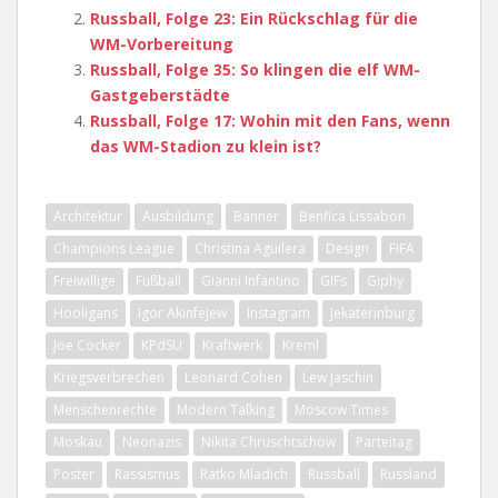
Russball, Folge 23: Ein Rückschlag für die
WM-Vorbereitung
Russball, Folge 35: So klingen die elf WM-
Gastgeberstädte
Russball, Folge 17: Wohin mit den Fans, wenn
das WM-Stadion zu klein ist?
Architektur
Ausbildung
Banner
Benfica Lissabon
Champions League
Christina Aguilera
Design
FIFA
Freiwillige
Fußball
Gianni Infantino
GIFs
Giphy
Hooligans
Igor Akinfejew
Instagram
Jekaterinburg
Joe Cocker
KPdSU
Kraftwerk
Kreml
Kriegsverbrechen
Leonard Cohen
Lew Jaschin
Menschenrechte
Modern Talking
Moscow Times
Moskau
Neonazis
Nikita Chruschtschow
Parteitag
Poster
Rassismus
Ratko Mladich
Russball
Russland