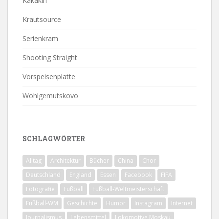
Kakakiri
Krautsource
Serienkram
Shooting Straight
Vorspeisenplatte
Wohlgemutskovo
SCHLAGWÖRTER
Alltag
Architektur
Bücher
China
Chor
Deutschland
England
Essen
Facebook
FIFA
Fotografie
Fußball
Fußball-Weltmeisterschaft
Fußball-WM
Geschichte
Humor
Instagram
Internet
Journalismus
Lebensmittel
Lokomotive Moskau