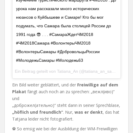
урока нам рассказали много исторических
нюансов о Куйбышеве и Самаре! Кто бы мог
подумать, что Самара была столицей России до
1991 года 😎 . . . #СамараЖдетЧМ2018
#ЧМ2018Самара #ВолонтерыЧМ2018
#ВолонтерыСамары #ДобровольцыРоссии
#МолодежьСамары #Молодежь63
Ein Beitrag geteilt von Tatiana_An (@tatiana_an_samara) am
Ein Bild weiter geblättert, und der
Freiwillige auf dem
Plakat
fängt auch noch an zu sprechen: „вежл(иво)“
und
„доброжел(ательно)“ steht dann in seiner Sprechblase,
„höflich und freundlich“
. Nur,
was er denkt
, das hat
Tatjana leider nicht fotografiert.
⚽ So emsig wie bei der Ausbildung der WM-Freiwilligen