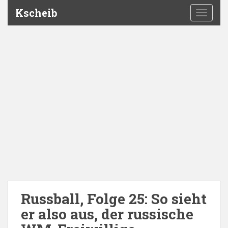
Kscheib
TOGGLE
Russball, Folge 25: So sieht
er also aus, der russische