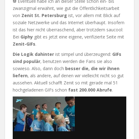
⚽ Eventuell habe ich an dieser Stelle schon ein- bis
zwanzigmal erwähnt, wie gut die Öffentlichkeitsarbeit
von
Zenit St. Petersburg
ist, vor allem mit Blick auf
soziale Netzwerke und das Internet überhaupt. Insofern
ist das hier nicht überraschend, aber trotzdem saucool:
Bei
Giphy
gibt es jetzt eine eigene, verifizierte Seite mit
Zenit-GIFs
.
Die Logik dahinter
ist simpel und überzeugend:
GIFs
sind populär
, benutzen werden die Fans sie also
sowieso. Also, dann doch
besser die, die wir ihnen
liefern
, als andere, auf denen wir vielleicht nicht so gut
aussehen. Aktuell schafft Zenit so mit gerade mal 51
hochgeladenen GIFs schon
fast 200.000 Abrufe
.