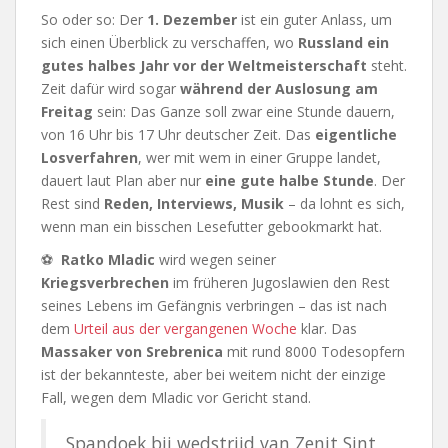
So oder so: Der
1. Dezember
ist ein guter Anlass, um
sich einen Überblick zu verschaffen, wo
Russland ein
gutes halbes Jahr vor der Weltmeisterschaft
steht.
Zeit dafür wird sogar
während der Auslosung am
Freitag
sein: Das Ganze soll zwar eine Stunde dauern,
von 16 Uhr bis 17 Uhr deutscher Zeit. Das
eigentliche
Losverfahren
, wer mit wem in einer Gruppe landet,
dauert laut Plan aber nur
eine gute halbe Stunde
. Der
Rest sind
Reden, Interviews, Musik
– da lohnt es sich,
wenn man ein bisschen Lesefutter gebookmarkt hat.
⚽
Ratko Mladic
wird wegen seiner
Kriegsverbrechen
im früheren Jugoslawien den Rest
seines Lebens im Gefängnis verbringen – das ist nach
dem
Urteil aus der vergangenen Woche
klar. Das
Massaker von Srebrenica
mit rund 8000 Todesopfern
ist der bekannteste, aber bei weitem nicht der einzige
Fall, wegen dem Mladic vor Gericht stand.
Spandoek bij wedstrijd van Zenit Sint