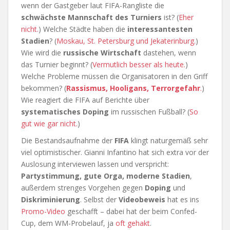
wenn der Gastgeber laut FIFA-Rangliste die
schwächste Mannschaft des Turniers
ist? (
Eher
nicht.
) Welche Städte haben die
interessantesten
Stadien
? (
Moskau, St. Petersburg und Jekaterinburg.
)
Wie wird die
russische Wirtschaft
dastehen, wenn
das Turnier beginnt? (
Vermutlich besser als heute.
)
Welche Probleme müssen die Organisatoren in den Griff
bekommen? (
Rassismus, Hooligans, Terrorgefahr
.
)
Wie reagiert die FIFA auf Berichte über
systematisches Doping
im russischen Fußball? (
So
gut wie gar nicht.
)
Die Bestandsaufnahme der
FIFA
klingt naturgemäß sehr
viel optimistischer. Gianni Infantino hat sich extra vor der
Auslosung interviewen lassen und verspricht:
Partystimmung, gute Orga, moderne Stadien
,
außerdem strenges Vorgehen gegen
Doping
und
Diskriminierung
. Selbst der
Videobeweis
hat es ins
Promo-Video
geschafft – dabei hat der beim Confed-
Cup, dem WM-Probelauf, ja
oft gehakt
.