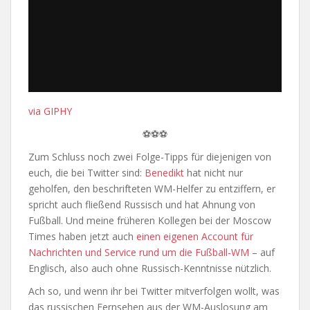
via GIPHY
⚽⚽⚽
Zum Schluss noch zwei Folge-Tipps für diejenigen von
euch, die bei Twitter sind:
Benedikt
hat nicht nur
geholfen, den beschrifteten WM-Helfer zu entziffern, er
spricht auch fließend Russisch und hat Ahnung von
Fußball. Und meine früheren Kollegen bei der Moscow
Times haben jetzt auch
einen eigenen Account für
Nachrichten und Service rund um die Fußball-WM
– auf
Englisch, also auch ohne Russisch-Kenntnisse nützlich.
Ach so, und wenn ihr bei Twitter mitverfolgen wollt, was
das russischen Fernsehen aus der WM-Auslosung am