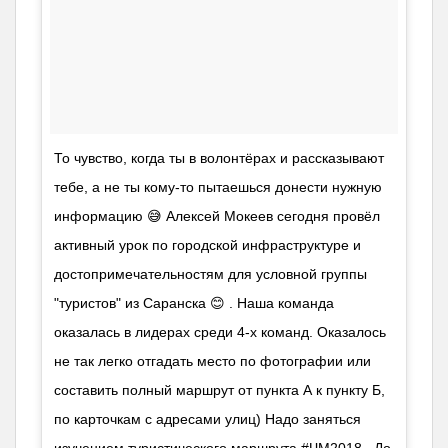
То чувство, когда ты в волонтёрах и рассказывают
тебе, а не ты кому-то пытаешься донести нужную
информацию 😅 Алексей Мокеев сегодня провёл
активный урок по городской инфраструктуре и
достопримечательностям для условной группы
"туристов" из Саранска 😊 . Наша команда
оказалась в лидерах среди 4-х команд. Оказалось
не так легко отгадать место по фотографии или
составить полный маршрут от пункта А к пункту Б,
по карточкам с адресами улиц) Надо заняться
изучением туристического маршрута #ЧМ2018 . До