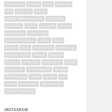
Deutschland
England
Essen
Facebook
FIFA
Fotografie
Fußball
Fußball-Weltmeisterschaft
Fußball-WM
Geschichte
Humor
Instagram
Internet
Journalismus
Lebensmittel
Lokomotive Moskau
Medien
Metro
Moskau
Musik
Personenkult
Premjer-Liga
Putin der Woche
Russball
Russisch
Russland
Sanktionen
Social media
Sotschi
Sowjetunion
Spartak Moskau
Sprache
St. Petersburg
Twitter
Ukraine
USA
Winter
Witali Mutko
Wladimir Putin
Zenit St. Petersburg
INSTAGRAM