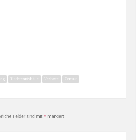
ing
Tischtennisbälle
Verbote
Zensur
rliche Felder sind mit
*
markiert