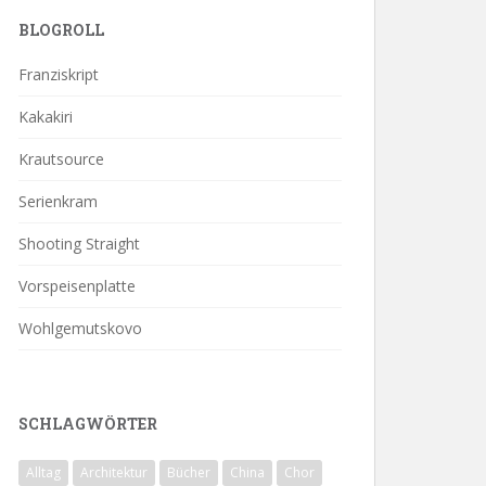
BLOGROLL
Franziskript
Kakakiri
Krautsource
Serienkram
Shooting Straight
Vorspeisenplatte
Wohlgemutskovo
SCHLAGWÖRTER
Alltag
Architektur
Bücher
China
Chor