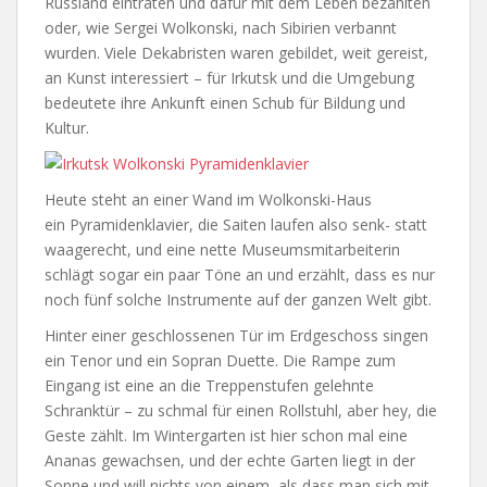
Russland eintraten und dafür mit dem Leben bezahlten
oder, wie Sergei Wolkonski, nach Sibirien verbannt
wurden. Viele Dekabristen waren gebildet, weit gereist,
an Kunst interessiert – für Irkutsk und die Umgebung
bedeutete ihre Ankunft einen Schub für Bildung und
Kultur.
Heute steht an einer Wand im Wolkonski-Haus
ein Pyramidenklavier, die Saiten laufen also senk- statt
waagerecht, und eine nette Museumsmitarbeiterin
schlägt sogar ein paar Töne an und erzählt, dass es nur
noch fünf solche Instrumente auf der ganzen Welt gibt.
Hinter einer geschlossenen Tür im Erdgeschoss singen
ein Tenor und ein Sopran Duette. Die Rampe zum
Eingang ist eine an die Treppenstufen gelehnte
Schranktür – zu schmal für einen Rollstuhl, aber hey, die
Geste zählt.
Im Wintergarten ist hier schon mal eine
Ananas gewachsen, und der echte Garten liegt in der
Sonne und will nichts von einem, als dass man sich mit