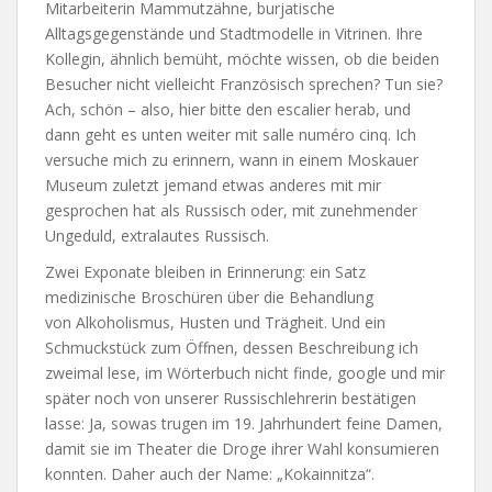
Mitarbeiterin Mammutzähne, burjatische
Alltagsgegenstände und Stadtmodelle in Vitrinen. Ihre
Kollegin, ähnlich bemüht, möchte wissen, ob die beiden
Besucher nicht vielleicht Französisch sprechen? Tun sie?
Ach, schön – also, hier bitte den escalier herab, und
dann geht es unten weiter mit salle numéro cinq. Ich
versuche mich zu erinnern, wann in einem Moskauer
Museum zuletzt jemand etwas anderes mit mir
gesprochen hat als Russisch oder, mit zunehmender
Ungeduld, extralautes Russisch.
Zwei Exponate bleiben in Erinnerung: ein Satz
medizinische Broschüren über die Behandlung
von Alkoholismus, Husten und Trägheit. Und ein
Schmuckstück zum Öffnen, dessen Beschreibung ich
zweimal lese, im Wörterbuch nicht finde, google und mir
später noch von unserer Russischlehrerin bestätigen
lasse: Ja, sowas trugen im 19. Jahrhundert feine Damen,
damit sie im Theater die Droge ihrer Wahl konsumieren
konnten. Daher auch der Name: „Kokainnitza“.