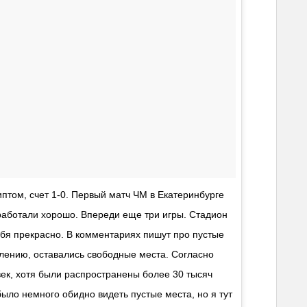
иптом, счет 1-0. Первый матч ЧМ в Екатеринбурге
работали хорошо. Впереди еще три игры. Стадион
бя прекрасно. В комментариях пишут про пустые
алению, оставались свободные места. Согласно
ек, хотя были распространены более 30 тысяч
ыло немного обидно видеть пустые места, но я тут