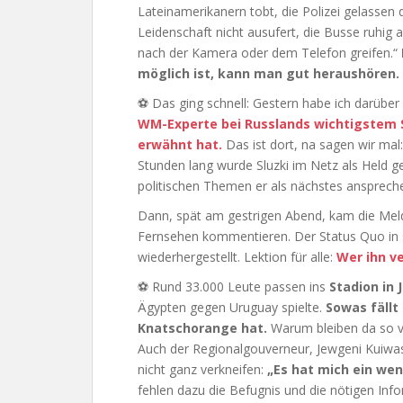
Lateinamerikanern tobt, die Polizei gelassen
Leidenschaft nicht ausufert, die Busse ruhig
nach der Kamera oder dem Telefon greifen.“
möglich ist, kann man gut heraushören.
⚽ Das ging schnell: Gestern habe ich darüber
WM-Experte bei Russlands wichtigstem 
erwähnt hat.
Das ist dort, na sagen wir mal:
Stunden lang wurde Sluzki im Netz als Held ge
politischen Themen er als nächstes ansprech
Dann, spät am gestrigen Abend, kam die Meldu
Fernsehen kommentieren. Der Status Quo in s
wiederhergestellt. Lektion für alle:
Wer ihn ve
⚽ Rund 33.000 Leute passen ins
Stadion in 
Ägypten gegen Uruguay spielte.
Sowas fällt
Knatschorange hat.
Warum bleiben da so vie
Auch der Regionalgouverneur, Jewgeni Kuiwa
nicht ganz verkneifen:
„Es hat mich ein wen
fehlen dazu die Befugnis und die nötigen Info