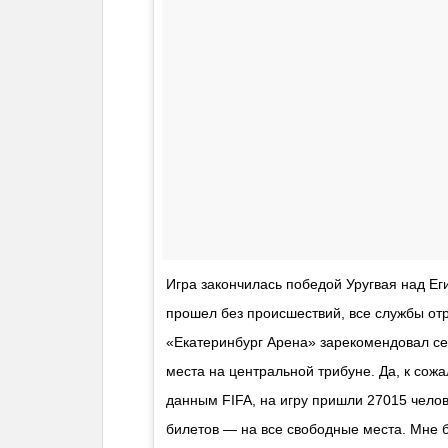
Игра закончилась победой Уругвая над Ег
прошел без происшествий, все службы от
«Екатеринбург Арена» зарекомендовал се
места на центральной трибуне. Да, к сож
данным FIFA, на игру пришли 27015 челов
билетов — на все свободные места. Мне б