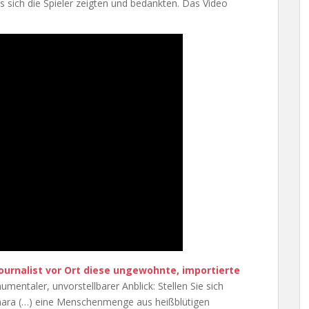
bis sich die Spieler zeigten und bedankten. Das Video
Journalist vor Ort diese ungewohnte, importierte
mentaler, unvorstellbarer Anblick: Stellen Sie sich
amara (…) eine Menschenmenge aus heißblütigen