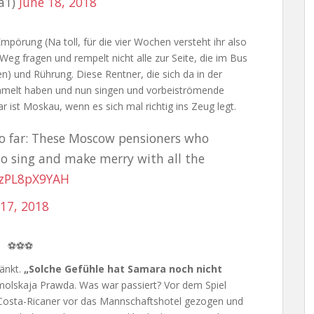
ia1)
June 18, 2018
pörung (Na toll, für die vier Wochen versteht ihr also
 Weg fragen und rempelt nicht alle zur Seite, die im Bus
n) und Rührung. Diese Rentner, die sich da in der
mmelt haben und nun singen und vorbeiströmende
ist Moskau, wenn es sich mal richtig ins Zeug legt.
 far: These Moscow pensioners who
o sing and make merry with all the
m/zPL8pX9YAH
 17, 2018
⚽⚽⚽
änkt.
„Solche Gefühle hat Samara noch nicht
omolskaja Prawda. Was war passiert? Vor dem Spiel
 Costa-Ricaner vor das Mannschaftshotel gezogen und