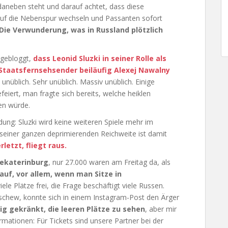
 daneben steht und darauf achtet, dass diese
 auf die Nebenspur wechseln und Passanten sofort
Die Verwunderung, was in Russland plötzlich
 gebloggt,
dass Leonid Sluzki in seiner Rolle als
Staatsfernsehsender beiläufig Alexej Nawalny
 unüblich. Sehr unüblich. Massiv unüblich. Einige
feiert, man fragte sich bereits, welche heiklen
en würde.
ng: Sluzki wird keine weiteren Spiele mehr im
einer ganzen deprimierenden Reichweite ist damit
rletzt, fliegt raus.
Jekaterinburg
, nur 27.000 waren am Freitag da, als
 auf, vor allem, wenn man Sitze in
le Plätze frei, die Frage beschäftigt viele Russen.
schew, konnte sich in einem Instagram-Post den Ärger
ig gekränkt, die leeren Plätze zu sehen
, aber mir
rmationen: Für Tickets sind unsere Partner bei der