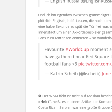
— English Russia (@EnglishRuss
Und ich bin irgendwo zwischen grummeliger Em
plötzlich Englisch, helft Leuten, die nach dem
eine halbe Sekunde zu spät die Tür frei mache
Innenstadt um einen Akkordeonspieler gesa
Fans zum Mittanzen animieren – so wunderbar 
Favourite
#WorldCup
moment so
have gathered near Red Square t
football fans <3
pic.twitter.co
— Katrin Scheib (@kscheib)
June
⚽ Der WM-Effekt ist nicht auf Moskau beschr
erlebt“
, heißt es in einem Artikel der Koms
Costa Rica – Serbien war eine große Gruppe