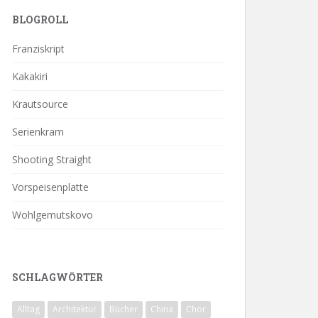
BLOGROLL
Franziskript
Kakakiri
Krautsource
Serienkram
Shooting Straight
Vorspeisenplatte
Wohlgemutskovo
SCHLAGWÖRTER
Alltag
Architektur
Bücher
China
Chor