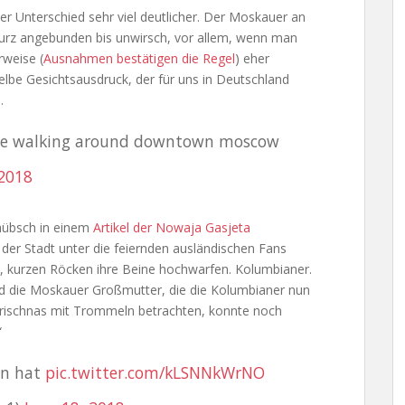
 der Unterschied sehr viel deutlicher. Der Moskauer an
r: Kurz angebunden bis unwirsch, vor allem, wenn man
rweise (
Ausnahmen bestätigen die Regel
) eher
elbe Gesichtsausdruck, der für uns in Deutschland
.
ple walking around downtown moscow
 2018
hübsch in einem
Artikel der Nowaja Gasjeta
der Stadt unter die feiernden ausländischen Fans
s, kurzen Röcken ihre Beine hochwarfen. Kolumbianer.
d die Moskauer Großmutter, die die Kolumbianer nun
Krischnas mit Trommeln betrachten, konnte noch
“
an hat
pic.twitter.com/kLSNNkWrNO