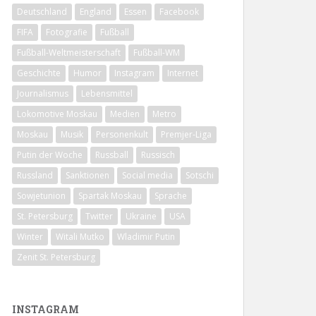
Deutschland
England
Essen
Facebook
FIFA
Fotografie
Fußball
Fußball-Weltmeisterschaft
Fußball-WM
Geschichte
Humor
Instagram
Internet
Journalismus
Lebensmittel
Lokomotive Moskau
Medien
Metro
Moskau
Musik
Personenkult
Premjer-Liga
Putin der Woche
Russball
Russisch
Russland
Sanktionen
Social media
Sotschi
Sowjetunion
Spartak Moskau
Sprache
St. Petersburg
Twitter
Ukraine
USA
Winter
Witali Mutko
Wladimir Putin
Zenit St. Petersburg
INSTAGRAM